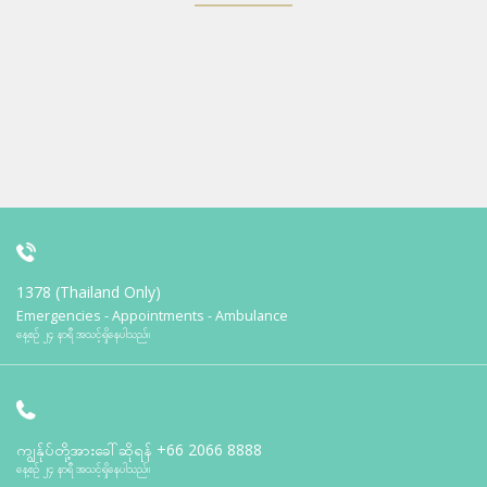
1378 (Thailand Only)
Emergencies - Appointments - Ambulance
နေ့စဉ် ၂၄ နာရီ အသင့်ရှိနေပါသည်။
ကျွန်ုပ်တို့အားခေါ်ဆိုရန်
+66 2066 8888
နေ့စဉ် ၂၄ နာရီ အသင့်ရှိနေပါသည်။