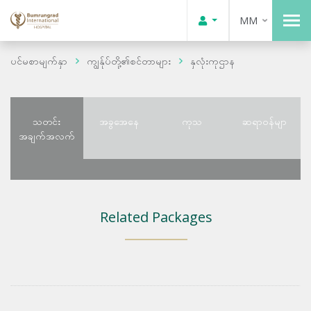
MM
ပင်မစာမျက်နှာ
ကျွန်ုပ်တို့၏စင်တာများ
နှလုံးကုဌာန
သတင်း
အခွအေနေ
ကုသ
ဆရာဝန်မျာ
အချက်အလက်
Related Packages