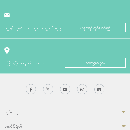
ကျွန်ုပ်တို့၏သတင်းလွှာ လျှောက်မည်
ယခုစာရင်းသွင်းပါဝင်မည်
မြေပုံနှင့်လမ်းညွှန်ချက်များ
လမ်းညွှန်ရယူရန်
လှုပ်ရှားမှု
ကော်ပိုရိတ်