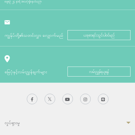
နေ့စဉ် ၂၄ နာရီ အသင့်ရှိနေပါသည်။
ကျွန်ုပ်တို့၏သတင်းလွှာ လျှောက်မည်
ယခုစာရင်းသွင်းပါဝင်မည်
မြေပုံနှင့်လမ်းညွှန်ချက်များ
လမ်းညွှန်ရယူရန်
လှုပ်ရှားမှု