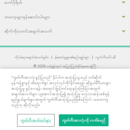
ကော်ပိုရိတ်
ဘလော့များနှင့်ဆောင်းပါးများ
ဆိုက်ကိုသတင်းအချက်အလက်
ကိုယ်ရေးအချက်အလက်မူဝါဒ
|
န်ဆောင်မှုများ၏စည်းမျဉ်းများ
|
ကွတ်ကီးပေါ်လစီ
© 2026 ဘမ်ရွန်ဂရက် အပြည်ပြည်ဆိုင်ရာဆေးရုံကြီး
တစ်ဦးကပူးတွဲကော်မရှင်အင်တာနေရှင်နယ် (JCI) အသိအမှတ်ပြုဆေးရုံ
“ကွတ်ကီးအားလုံးခွင့်ပြုသည်” နှိပ်ပါက အသုံးပြုသူသည် ဝက်ဆိုက်
33 Sukhumvit 3, Wattana, Bangkok 10110 Thailand.
မှန်ကန်စွာနှင့် ထိရောက်စွာ အလုပ်လုပ်ကိုင်နိုင်စေရန်၊ ဆိုရှယ်မီဒီယာများ
All rights reserved.
အသုံးပြုမှု ဖွင့်ပေးရန်၊ အရောင်းမြှင့်တင်ရေးနှင့်ကြော်ငြာအတွက်
အချက်အလက်များ ယူဆောင်အသုံးပြု၍ အသုံးပြုမှု လေ့လာဆန်းစစ်ရန်
ရည်ရွယ်ချက်များအတွက် ကွတ်ကီးအသုံးပြုမည်ဖြစ်ကြောင်း သဘောတူ
သည်ဟု ဆိုလိုသည်။
ကွတ်ကီးဆက်တင်များ
ကွတ်ကီးအားလုံးကို လက်ခံမည်