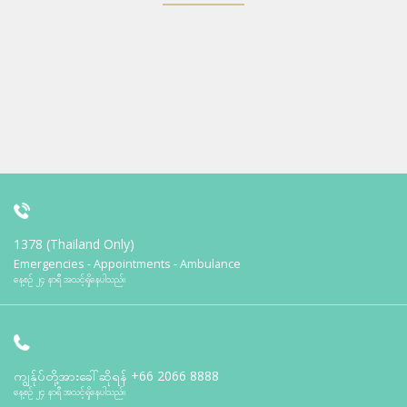
1378 (Thailand Only)
Emergencies - Appointments - Ambulance
နေ့စဉ် ၂၄ နာရီ အသင့်ရှိနေပါသည်။
ကျွန်ုပ်တို့အားခေါ်ဆိုရန်
+66 2066 8888
နေ့စဉ် ၂၄ နာရီ အသင့်ရှိနေပါသည်။