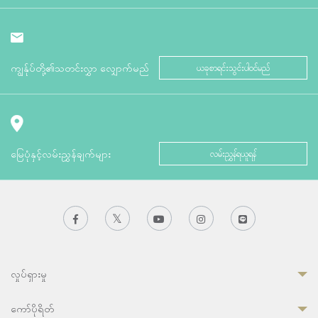
ကျွန်ုပ်တို့၏သတင်းလွှာ လျှောက်မည်
ယခုစာရင်းသွင်းပါဝင်မည်
မြေပုံနှင့်လမ်းညွှန်ချက်များ
လမ်းညွှန်ရယူရန်
လှုပ်ရှားမှု
ကော်ပိုရိတ်