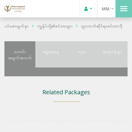
MM
ပင်မစာမျက်နှာ
ကျွန်ုပ်တို့၏စင်တာများ
သွားဘက်ဆိုင်ရာစင်တာကို
သတင်း
အခွအေနေ
ကုသ
ဆရာဝန်မျာ
အချက်အလက်
Related Packages