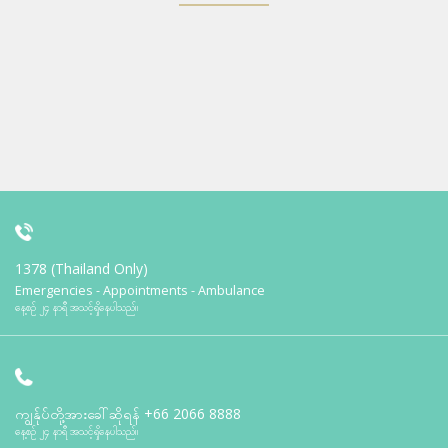
1378 (Thailand Only)
Emergencies - Appointments - Ambulance
နေ့စဉ် ၂၄ နာရီ အသင့်ရှိနေပါသည်။
ကျွန်ုပ်တို့အားခေါ်ဆိုရန်
+66 2066 8888
နေ့စဉ် ၂၄ နာရီ အသင့်ရှိနေပါသည်။