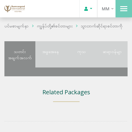
MM
ပင်မစာမျက်နှာ
ကျွန်ုပ်တို့၏စင်တာများ
သွားဘက်ဆိုင်ရာစင်တာကို
သတင်း
အခွအေနေ
ကုသ
ဆရာဝန်မျာ
အချက်အလက်
Related Packages