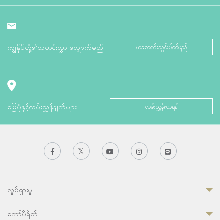
ကျွန်ုပ်တို့၏သတင်းလွှာ လျှောက်မည်
ယခုစာရင်းသွင်းပါဝင်မည်
မြေပုံနှင့်လမ်းညွှန်ချက်များ
လမ်းညွှန်ရယူရန်
လှုပ်ရှားမှု
ကော်ပိုရိတ်