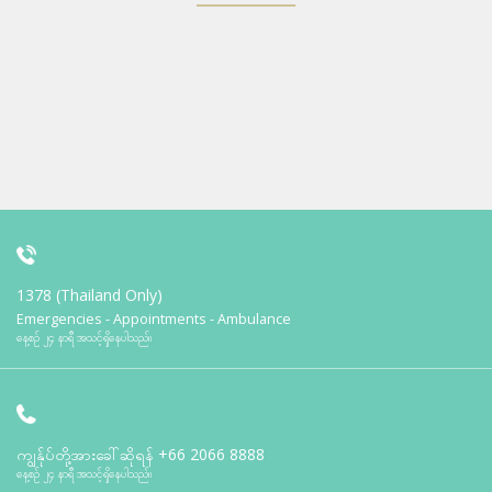
1378 (Thailand Only)
Emergencies - Appointments - Ambulance
နေ့စဉ် ၂၄ နာရီ အသင့်ရှိနေပါသည်။
ကျွန်ုပ်တို့အားခေါ်ဆိုရန်
+66 2066 8888
နေ့စဉ် ၂၄ နာရီ အသင့်ရှိနေပါသည်။