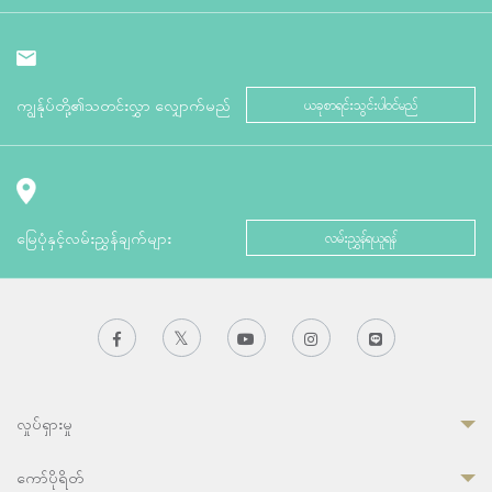
ကျွန်ုပ်တို့၏သတင်းလွှာ လျှောက်မည်
ယခုစာရင်းသွင်းပါဝင်မည်
မြေပုံနှင့်လမ်းညွှန်ချက်များ
လမ်းညွှန်ရယူရန်
လှုပ်ရှားမှု
ကော်ပိုရိတ်