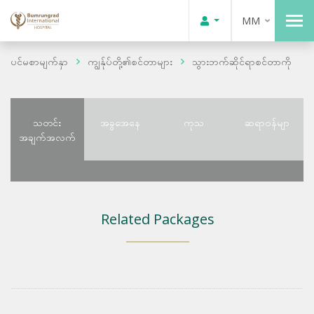
MM
ပင်မစာမျက်နှာ
ကျွန်ုပ်တို့၏စင်တာများ
သွားဘက်ဆိုင်ရာစင်တာကို
သတင်း
အခွအေနေ
ကုသ
ဆရာဝန်မျာ
အချက်အလက်
Related Packages