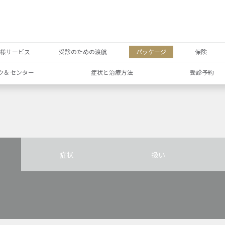
者様サービス
受診のための渡航
パッケージ
保険
ク& センター
症状と治療方法
受診予約
症状
扱い