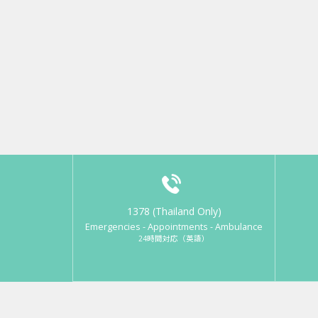
1378 (Thailand Only)
Emergencies - Appointments - Ambulance
24時間対応（英語）