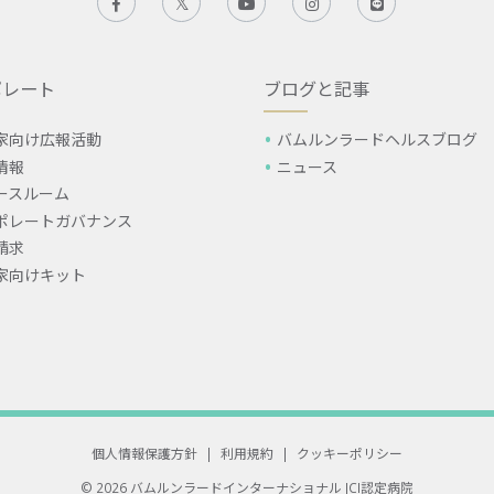
ポレート
ブログと記事
家向け広報活動
バムルンラードヘルスブログ
情報
ニュース
ースルーム
ポレートガバナンス
請求
家向けキット
個人情報保護方針
|
利用規約
|
クッキーポリシー
© 2026 バムルンラードインターナショナル
JCI認定病院