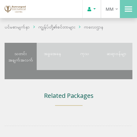
MM
ပင်မစာမျက်နှာ
ကျွန်ုပ်တို့၏စင်တာများ
ကလေးဌာန
သတင်း
အခွအေနေ
ကုသ
ဆရာဝန်မျာ
အချက်အလက်
Related Packages