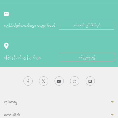
ကျွန်ုပ်တို့၏သတင်းလွှာ လျှောက်မည်
ယခုစာရင်းသွင်းပါဝင်မည်
မြေပုံနှင့်လမ်းညွှန်ချက်များ
လမ်းညွှန်ရယူရန်
လှုပ်ရှားမှု
ကော်ပိုရိတ်