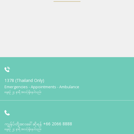
1378 (Thailand Only)
Emergencies - Appointments - Ambulance
နေ့စဉ် ၂၄ နာရီ အသင့်ရှိနေပါသည်။
ကျွန်ုပ်တို့အားခေါ်ဆိုရန်
+66 2066 8888
နေ့စဉ် ၂၄ နာရီ အသင့်ရှိနေပါသည်။