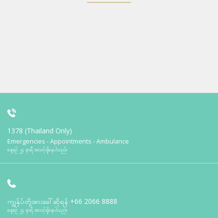
1378 (Thailand Only)
Emergencies - Appointments - Ambulance
နေ့စဉ် ၂၄ နာရီ အသင့်ရှိနေပါသည်။
ကျွန်ုပ်တို့အားခေါ်ဆိုရန်
+66 2066 8888
နေ့စဉ် ၂၄ နာရီ အသင့်ရှိနေပါသည်။