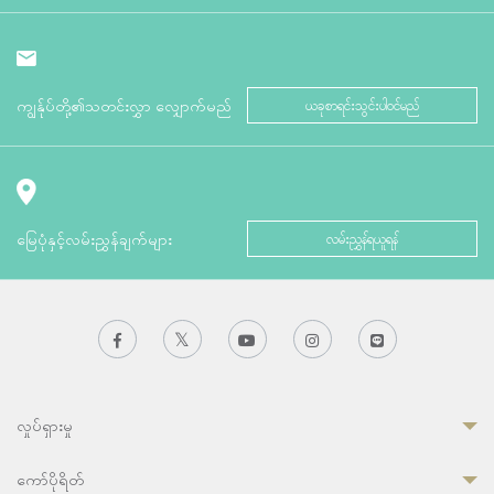
ကျွန်ုပ်တို့၏သတင်းလွှာ လျှောက်မည်
ယခုစာရင်းသွင်းပါဝင်မည်
မြေပုံနှင့်လမ်းညွှန်ချက်များ
လမ်းညွှန်ရယူရန်
လှုပ်ရှားမှု
ကော်ပိုရိတ်