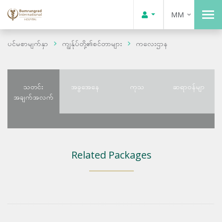
MM
ပင်မစာမျက်နှာ
ကျွန်ုပ်တို့၏စင်တာများ
ကလေးဌာန
သတင်း
အခွအေနေ
ကုသ
ဆရာဝန်မျာ
အချက်အလက်
Related Packages