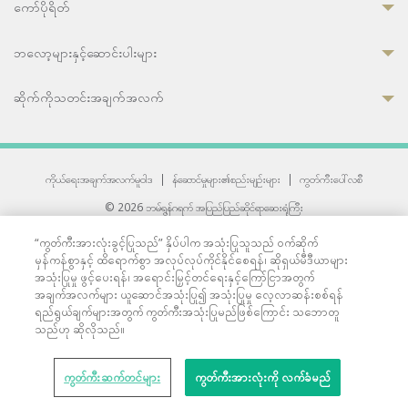
ကော်ပိုရိတ်
ဘလော့များနှင့်ဆောင်းပါးများ
ဆိုက်ကိုသတင်းအချက်အလက်
ကိုယ်ရေးအချက်အလက်မူဝါဒ
|
န်ဆောင်မှုများ၏စည်းမျဉ်းများ
|
ကွတ်ကီးပေါ်လစီ
© 2026 ဘမ်ရွန်ဂရက် အပြည်ပြည်ဆိုင်ရာဆေးရုံကြီး
တစ်ဦးကပူးတွဲကော်မရှင်အင်တာနေရှင်နယ် (JCI) အသိအမှတ်ပြုဆေးရုံ
“ကွတ်ကီးအားလုံးခွင့်ပြုသည်” နှိပ်ပါက အသုံးပြုသူသည် ဝက်ဆိုက်
33 Sukhumvit 3, Wattana, Bangkok 10110 Thailand.
မှန်ကန်စွာနှင့် ထိရောက်စွာ အလုပ်လုပ်ကိုင်နိုင်စေရန်၊ ဆိုရှယ်မီဒီယာများ
All rights reserved.
အသုံးပြုမှု ဖွင့်ပေးရန်၊ အရောင်းမြှင့်တင်ရေးနှင့်ကြော်ငြာအတွက်
အချက်အလက်များ ယူဆောင်အသုံးပြု၍ အသုံးပြုမှု လေ့လာဆန်းစစ်ရန်
ရည်ရွယ်ချက်များအတွက် ကွတ်ကီးအသုံးပြုမည်ဖြစ်ကြောင်း သဘောတူ
သည်ဟု ဆိုလိုသည်။
ကွတ်ကီးဆက်တင်များ
ကွတ်ကီးအားလုံးကို လက်ခံမည်