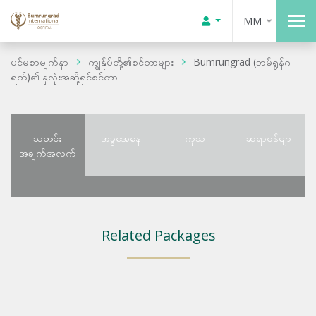
MM
ပင်မစာမျက်နှာ
ကျွန်ုပ်တို့၏စင်တာများ
Bumrungrad (ဘမ်ရွန်ဂ
ရတ်)၏ နှလုံးအဆို့ရှင်စင်တာ
သတင်း
အခွအေနေ
ကုသ
ဆရာဝန်မျာ
အချက်အလက်
Related Packages