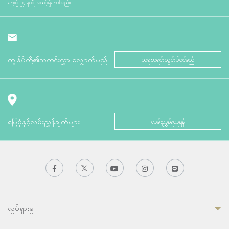
နေ့စဉ် ၂၄ နာရီ အသင့်ရှိနေပါသည်။
ကျွန်ုပ်တို့၏သတင်းလွှာ လျှောက်မည်
ယခုစာရင်းသွင်းပါဝင်မည်
မြေပုံနှင့်လမ်းညွှန်ချက်များ
လမ်းညွှန်ရယူရန်
လှုပ်ရှားမှု