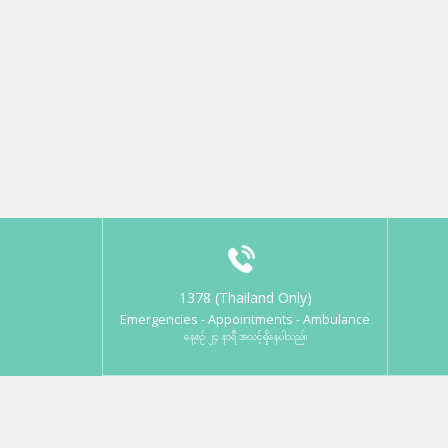
1378 (Thailand Only)
Emergencies - Appointments - Ambulance
နေ့စဉ် ၂၄ နာရီ အသင့်ရှိနေပါသည်။