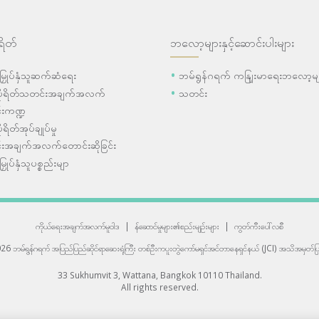
ရိတ်
ဘလော့များနှင့်ဆောင်းပါးများ
ီးမြှုပ်နှံသူဆက်ဆံရေး
ဘမ်ရွန်ဂရက် ကနျြးမာရေးဘလော့မျ
ပိုရိတ်သတင်းအချက်အလက်
သတင်း
းကဏ္ဍ
ုရိတ်အုပ်ချုပ်မှု
းအချက်အလက်တောင်းဆိုခြင်း
းမြှုပ်နှံသူပစ္စည်းမျာ
ကိုယ်ရေးအချက်အလက်မူဝါဒ
|
န်ဆောင်မှုများ၏စည်းမျဉ်းများ
|
ကွတ်ကီးပေါ်လစီ
6 ဘမ်ရွန်ဂရက် အပြည်ပြည်ဆိုင်ရာဆေးရုံကြီး
တစ်ဦးကပူးတွဲကော်မရှင်အင်တာနေရှင်နယ် (JCI) အသိအမှတ်ပြု
33 Sukhumvit 3, Wattana, Bangkok 10110 Thailand.
All rights reserved.