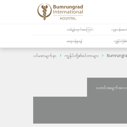
ဘမ်ရွန်ဂရက်အကြောင်း
လူနာဝန်ဆောင်
ဆရာဝန်ရှာရန်
ကျွန်ုပ်တို
ပင်မစာမျက်နှာ
ကျွန်ုပ်တို့၏စင်တာများ
Bumrungrad 
သတင်းအချက်အလ