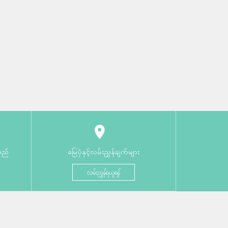
မည်
မြေပုံနှင့်လမ်းညွှန်ချက်များ
လမ်းညွှန်ရယူရန်