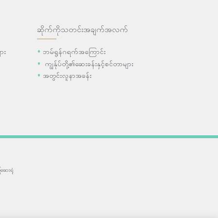
ဆိုက်ကိုသတင်းအချက်အလက်
ား
ဘမ်ရွန်ဂရက်အကြောင်း
ကျွန်ုပ်တို့၏ဆေးခန်းနှင့်စင်တာများ
အတွင်းလူနာအခန်း
ဆေးရုံ