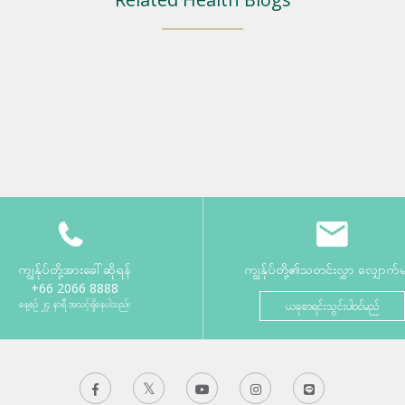
ကျွန်ုပ်တို့အားခေါ်ဆိုရန်
ကျွန်ုပ်တို့၏သတင်းလွှာ လျှောက်
+66 2066 8888
နေ့စဉ် ၂၄ နာရီ အသင့်ရှိနေပါသည်။
ယခုစာရင်းသွင်းပါဝင်မည်