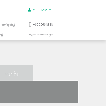
MM
ဆက်သွယ်ရန်
+66 2066 8888
ူရန်
ကျန်းမာရေးစစ်ဆေးခြင်း
ဆရာဝန်မျာ