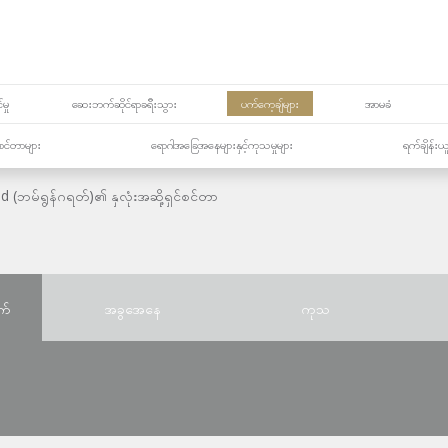
မှု
ဆေးဘက်ဆိုင်ရာခရီးသွား
ပက်ကေ့ချ်များ
အာမခံ
့၏စင်တာများ
ရောဂါအခြေအနေများနှင့်ကုသမှုများ
ရက်ချိန်းယ
(ဘမ်ရွန်ဂရတ်)၏ နှလုံးအဆို့ရှင်စင်တာ
က်
အခွအေနေ
ကုသ