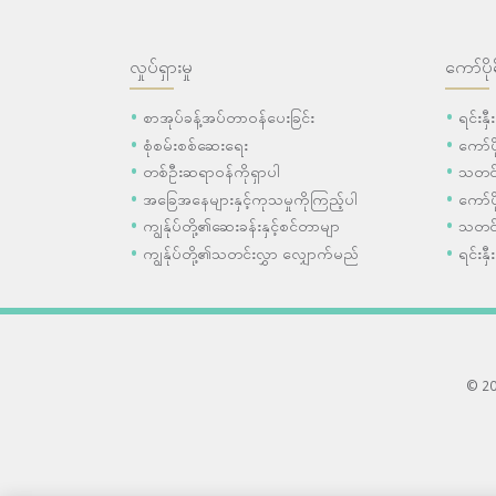
လှုပ်ရှားမှု
ကော်ပို
စာအုပ်ခန့်အပ်တာဝန်ပေးခြင်း
ရင်းနှ
စုံစမ်းစစ်ဆေးရေး
ကော်
တစ်ဦးဆရာဝန်ကိုရှာပါ
သတင်
အခြေအနေများနှင့်ကုသမှုကိုကြည့်ပါ
ကော်ပိ
ကျွန်ုပ်တို့၏ဆေးခန်းနှင့်စင်တာမျာ
သတင်
ကျွန်ုပ်တို့၏သတင်းလွှာ လျှောက်မည်
ရင်းနှီ
© 202