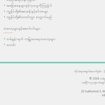
အခြေအနေများနှင့်ကုသမှုကိုကြည့်ပါ
ကျွန်ုပ်တို့၏ဆေးခန်းနှင့်စင်တာမျာ
ကျွန်ုပ်တို့၏သတင်းလွှာ လျှောက်မည်
ဘလော့များနှင့်ဆောင်းပါးများ
ဘမ်ရွန်ဂရက် ကနျြးမာရေးဘလော့များ
သတင်း
ကိုယ်ရေးအချက်အလက်မူဝါဒ
|
© 2026 ဘမ်ရွန
တစ်ဦးကပူးတွဲကော်မရှင
33 Sukhumvit 3, 
Al