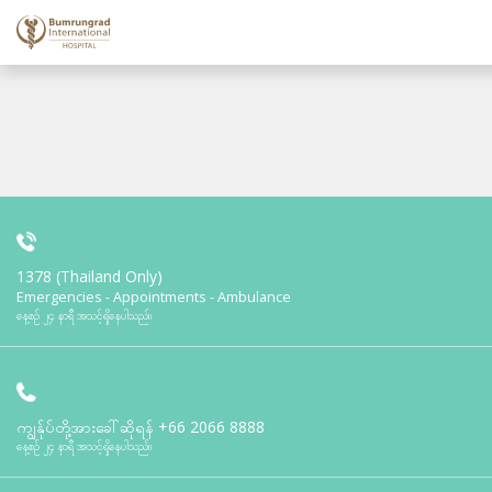
1378 (Thailand Only)
Emergencies - Appointments - Ambulance
နေ့စဉ် ၂၄ နာရီ အသင့်ရှိနေပါသည်။
ကျွန်ုပ်တို့အားခေါ်ဆိုရန်
+66 2066 8888
နေ့စဉ် ၂၄ နာရီ အသင့်ရှိနေပါသည်။