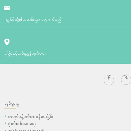
ကျွန်ုပ်တို့၏သတင်းလွှာ လျှောက်မည်
မြေပုံနှင့်လမ်းညွှန်ချက်များ
လှုပ်ရှားမှု
စာအုပ်ခန့်အပ်တာဝန်ပေးခြင်း
စုံစမ်းစစ်ဆေးရေး
တစ်ဦးဆရာဝန်ကိုရှာပါ