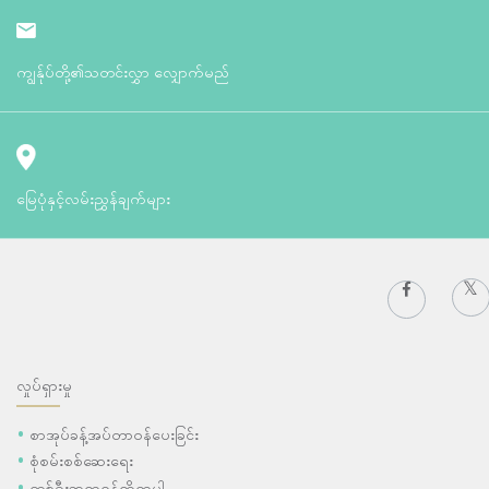
ကျွန်ုပ်တို့၏သတင်းလွှာ လျှောက်မည်
မြေပုံနှင့်လမ်းညွှန်ချက်များ
လှုပ်ရှားမှု
စာအုပ်ခန့်အပ်တာဝန်ပေးခြင်း
စုံစမ်းစစ်ဆေးရေး
တစ်ဦးဆရာဝန်ကိုရှာပါ