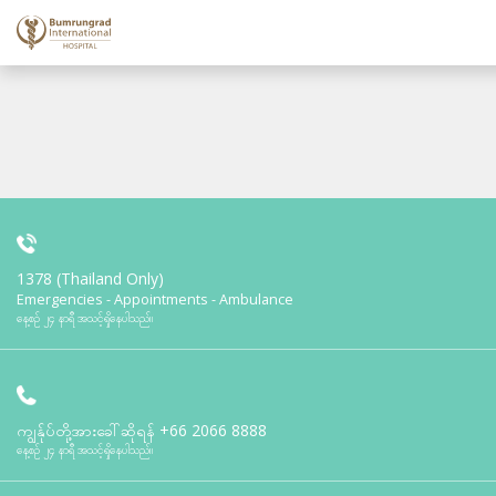
1378 (Thailand Only)
Emergencies - Appointments - Ambulance
နေ့စဉ် ၂၄ နာရီ အသင့်ရှိနေပါသည်။
ကျွန်ုပ်တို့အားခေါ်ဆိုရန်
+66 2066 8888
နေ့စဉ် ၂၄ နာရီ အသင့်ရှိနေပါသည်။