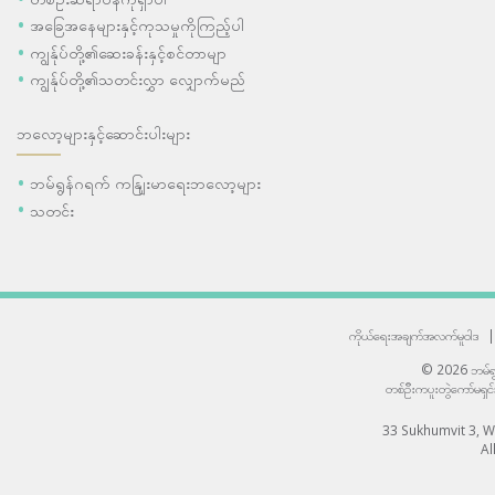
အခြေအနေများနှင့်ကုသမှုကိုကြည့်ပါ
ကျွန်ုပ်တို့၏ဆေးခန်းနှင့်စင်တာမျာ
ကျွန်ုပ်တို့၏သတင်းလွှာ လျှောက်မည်
ဘလော့များနှင့်ဆောင်းပါးများ
ဘမ်ရွန်ဂရက် ကနျြးမာရေးဘလော့များ
သတင်း
ကိုယ်ရေးအချက်အလက်မူဝါဒ
|
© 2026 ဘမ်ရွန
တစ်ဦးကပူးတွဲကော်မရှင
33 Sukhumvit 3, 
Al