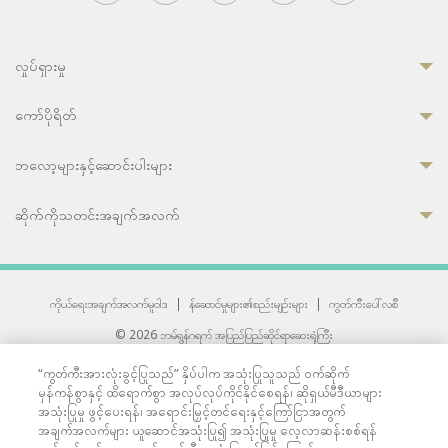
လှုပ်ရှားမှု
ကော်ပိုရိတ်
ဘလော့များနှင့်ဆောင်းပါးများ
ဆိုက်ကိုသတင်းအချက်အလက်
ကိုယ်ရေးအချက်အလက်မူဝါဒ
|
န်ဆောင်မှုများ၏စည်းမျဉ်းများ
|
ကွတ်ကီးပေါ်လစီ
© 2026 ဘမ်ရွန်ဂရက် အပြည်ပြည်ဆိုင်ရာဆေးရုံကြီး
တစ်ဦးကပူးတွဲကော်မရှင်အင်တာနေရှင်နယ် (JCI) အသိအမှတ်ပြုဆေးရုံ
“ကွတ်ကီးအားလုံးခွင့်ပြုသည်” နှိပ်ပါက အသုံးပြုသူသည် ဝက်ဆိုက်
33 Sukhumvit 3, Wattana, Bangkok 10110 Thailand.
မှန်ကန်စွာနှင့် ထိရောက်စွာ အလုပ်လုပ်ကိုင်နိုင်စေရန်၊ ဆိုရှယ်မီဒီယာများ
All rights reserved.
အသုံးပြုမှု ဖွင့်ပေးရန်၊ အရောင်းမြှင့်တင်ရေးနှင့်ကြော်ငြာအတွက်
အချက်အလက်များ ယူဆောင်အသုံးပြု၍ အသုံးပြုမှု လေ့လာဆန်းစစ်ရန်