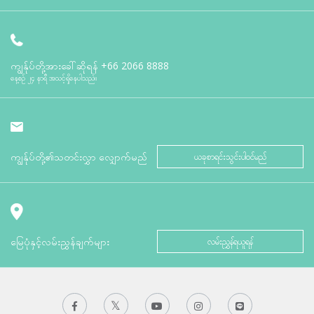
ကျွန်ုပ်တို့အားခေါ်ဆိုရန်
+66 2066 8888
နေ့စဉ် ၂၄ နာရီ အသင့်ရှိနေပါသည်။
ကျွန်ုပ်တို့၏သတင်းလွှာ လျှောက်မည်
ယခုစာရင်းသွင်းပါဝင်မည်
မြေပုံနှင့်လမ်းညွှန်ချက်များ
လမ်းညွှန်ရယူရန်