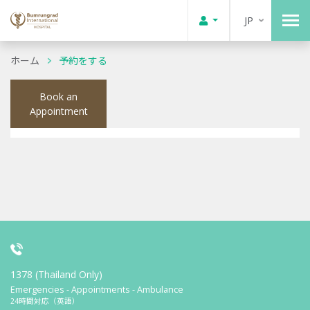
JP
ホーム
予約をする
Book an
Appointment
1378 (Thailand Only)
Emergencies - Appointments - Ambulance
24時間対応（英語）