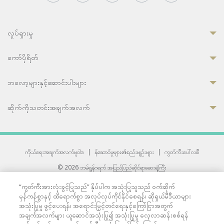
လှုပ်ရှားမှု
ကော်ပိုရိတ်
ဘလော့များနှင့်ဆောင်းပါးများ
ဆိုက်ကိုသတင်းအချက်အလက်
ကိုယ်ရေးအချက်အလက်မူဝါဒ
|
န်ဆောင်မှုများ၏စည်းမျဉ်းများ
|
ကွတ်ကီးပေါ်လစီ
© 2026 ဘမ်ရွန်ဂရက် အပြည်ပြည်ဆိုင်ရာဆေးရုံကြီး
တစ်ဦးကပူးတွဲကော်မရှင်အင်တာနေရှင်နယ် (JCI) အသိအမှတ်ပြုဆေးရုံ
“ကွတ်ကီးအားလုံးခွင့်ပြုသည်” နှိပ်ပါက အသုံးပြုသူသည် ဝက်ဆိုက်
33 Sukhumvit 3, Wattana, Bangkok 10110 Thailand.
မှန်ကန်စွာနှင့် ထိရောက်စွာ အလုပ်လုပ်ကိုင်နိုင်စေရန်၊ ဆိုရှယ်မီဒီယာများ
All rights reserved.
အသုံးပြုမှု ဖွင့်ပေးရန်၊ အရောင်းမြှင့်တင်ရေးနှင့်ကြော်ငြာအတွက်
အချက်အလက်များ ယူဆောင်အသုံးပြု၍ အသုံးပြုမှု လေ့လာဆန်းစစ်ရန်