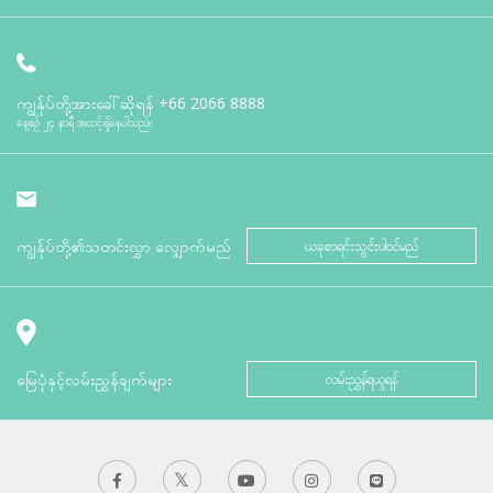
ကျွန်ုပ်တို့အားခေါ်ဆိုရန်
+66 2066 8888
နေ့စဉ် ၂၄ နာရီ အသင့်ရှိနေပါသည်။
ကျွန်ုပ်တို့၏သတင်းလွှာ လျှောက်မည်
ယခုစာရင်းသွင်းပါဝင်မည်
မြေပုံနှင့်လမ်းညွှန်ချက်များ
လမ်းညွှန်ရယူရန်