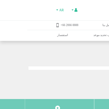
AR
ل بنا
8888 2066 66+
تحديد موعد
استفسار