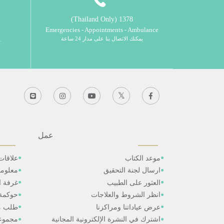
1378 (Thailand Only)
Emergencies - Appointments - Ambulance
يمكنك الاتصال بنا على مدار 24 ساعة
ي
عمل
موعد الكتاب
علاقات
ارسال لجنة التحقيق
معلوم
العثور على الطبيب
غرفة ال
انظر الشروط والعلاجات
حوكمة
عرض عياداتنا ومراكزنا
طلب م
اشترك في النشرة الإلكترونية المجانية
مجموعا