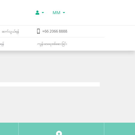
MM
ဆက်သွယ်ရန်
+66 2066 8888
ူရန်
ကျန်းမာရေးစစ်ဆေးခြင်း