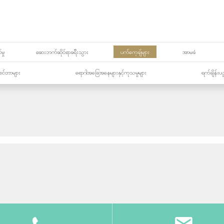
မှု
ဆေးဘက်ဆိုင်ရာခရီးသွား
ပက်ကေ့ချ်များ
အာမခံ
့၏စင်တာများ
ရောဂါအခြေအနေများနှင့်ကုသမှုများ
ရက်ချိန်းယ