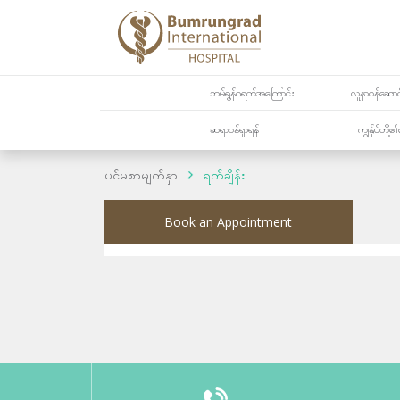
ဘမ်ရွန်ဂရက်အကြောင်း
လူနာဝန်ဆောင်
ဆရာဝန်ရှာရန်
ကျွန်ုပ်တို
ပင်မစာမျက်နှာ
ရက်ချိန်း
Book an Appointment