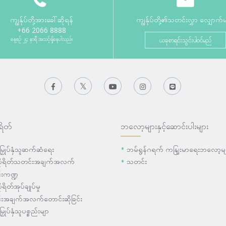
ကျွန်ုပ်တို့အားခေါ်ဆိုရန်
ကျွန်ုပ်တို့၏သတင်းလွှာ လျှောက်
+66 2066 8888
နေ့စဉ် ၂၄ နာရီ အသင့်ရှိနေပါသည်။
ယခုစာရင်းသွင်းပါဝင်မည်
ရိတ်
ဘလော့များနှင့်ဆောင်းပါးများ
ီးမြှုပ်နှံသူဆက်ဆံရေး
ဘမ်ရွန်ဂရက် ကနျြးမာရေးဘလော့မျ
ပိုရိတ်သတင်းအချက်အလက်
သတင်း
းကဏ္ဍ
ုရိတ်အုပ်ချုပ်မှု
းအချက်အလက်တောင်းဆိုခြင်း
းမြှုပ်နှံသူပစ္စည်းမျာ