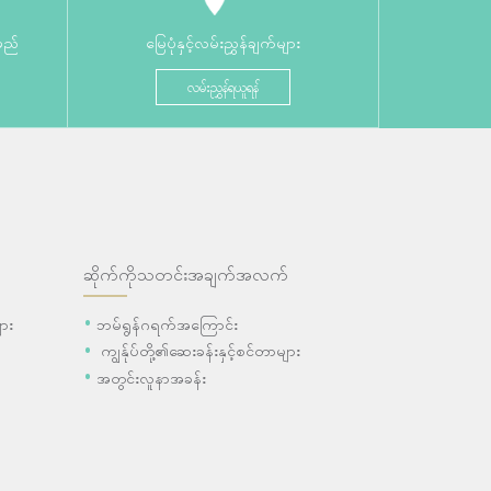
မည်
မြေပုံနှင့်လမ်းညွှန်ချက်များ
လမ်းညွှန်ရယူရန်
ဆိုက်ကိုသတင်းအချက်အလက်
ား
ဘမ်ရွန်ဂရက်အကြောင်း
ကျွန်ုပ်တို့၏ဆေးခန်းနှင့်စင်တာများ
အတွင်းလူနာအခန်း