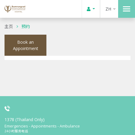
ZH
主页
预约
Book an
Appointment
1378 (Thailand Only)
Emergencies - Appointments - Ambulance
24小时服务电话