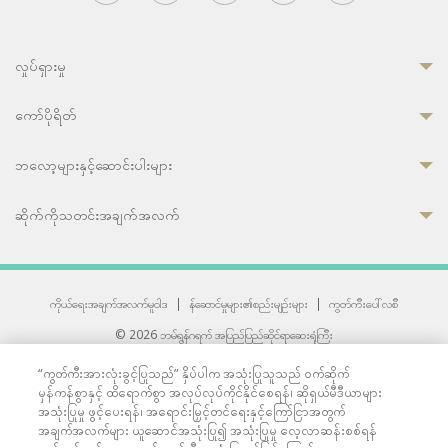
လှုပ်ရှားမှု
ကော်ပိုရိတ်
ဘလော့များနှင့်ဆောင်းပါးများ
ဆိုက်ကိုသတင်းအချက်အလက်
ကိုယ်ရေးအချက်အလက်မူဝါဒ
|
န်ဆောင်မှုများ၏စည်းမျဉ်းများ
|
ကွတ်ကီးပေါ်လစီ
© 2026 ဘမ်ရွန်ဂရက် အပြည်ပြည်ဆိုင်ရာဆေးရုံကြီး
တစ်ဦးကပူးတွဲကော်မရှင်အင်တာနေရှင်နယ် (JCI) အသိအမှတ်ပြုဆေးရုံ
“ကွတ်ကီးအားလုံးခွင့်ပြုသည်” နှိပ်ပါက အသုံးပြုသူသည် ဝက်ဆိုက်
33 Sukhumvit 3, Wattana, Bangkok 10110 Thailand.
မှန်ကန်စွာနှင့် ထိရောက်စွာ အလုပ်လုပ်ကိုင်နိုင်စေရန်၊ ဆိုရှယ်မီဒီယာများ
All rights reserved.
အသုံးပြုမှု ဖွင့်ပေးရန်၊ အရောင်းမြှင့်တင်ရေးနှင့်ကြော်ငြာအတွက်
အချက်အလက်များ ယူဆောင်အသုံးပြု၍ အသုံးပြုမှု လေ့လာဆန်းစစ်ရန်