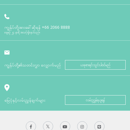
ကျွန်ုပ်တို့အားခေါ်ဆိုရန်
+66 2066 8888
နေ့စဉ် ၂၄ နာရီ အသင့်ရှိနေပါသည်။
ကျွန်ုပ်တို့၏သတင်းလွှာ လျှောက်မည်
ယခုစာရင်းသွင်းပါဝင်မည်
မြေပုံနှင့်လမ်းညွှန်ချက်များ
လမ်းညွှန်ရယူရန်