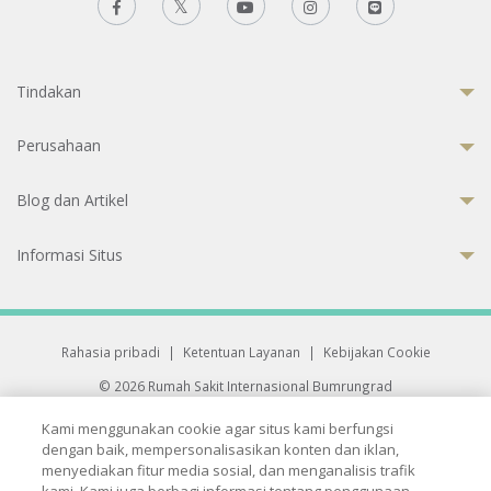
Tindakan
Perusahaan
Blog dan Artikel
Informasi Situs
Rahasia pribadi
|
Ketentuan Layanan
|
Kebijakan Cookie
© 2026 Rumah Sakit Internasional Bumrungrad
Rumah Sakit terakreditasi Joint Commission International (JCI)
Kami menggunakan cookie agar situs kami berfungsi
33 Sukhumvit 3, Wattana, Bangkok 10110 Thailand.
dengan baik, mempersonalisasikan konten dan iklan,
All rights reserved.
menyediakan fitur media sosial, dan menganalisis trafik