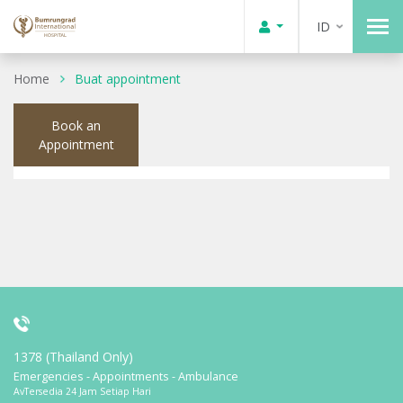
ID
Home
Buat appointment
Book an
Appointment
1378 (Thailand Only)
Emergencies - Appointments - Ambulance
AvTersedia 24 Jam Setiap Hari