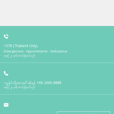
1378 (Thailand Only)
Emergencies - Appointments - Ambulance
နေ့စဉ် ၂၄ နာရီ အသင့်ရှိနေပါသည်။
ကျွန်ုပ်တို့အားခေါ်ဆိုရန်
+66 2066 8888
နေ့စဉ် ၂၄ နာရီ အသင့်ရှိနေပါသည်။