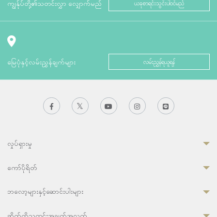
ကျွန်ုပ်တို့၏သတင်းလွှာ လျှောက်မည်
ယခုစာရင်းသွင်းပါဝင်မည်
မြေပုံနှင့်လမ်းညွှန်ချက်များ
လမ်းညွှန်ရယူရန်
လှုပ်ရှားမှု
ကော်ပိုရိတ်
ဘလော့များနှင့်ဆောင်းပါးများ
ဆိုက်ကိုသတင်းအချက်အလက်