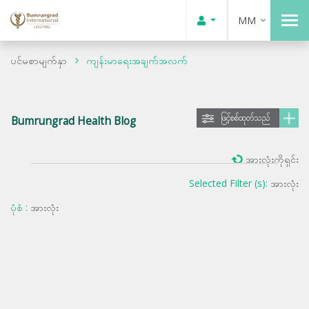
MM
ပင်မစာမျက်နှာ
ကျန်းမာရေးအချက်အလက်
ဖြင့်စစ်ထုတ်သည်
Bumrungrad Health Blog
အားလုံးကိုရှင်း
Selected Filter (s):
အားလုံး
ပုံစံ :
အားလုံး