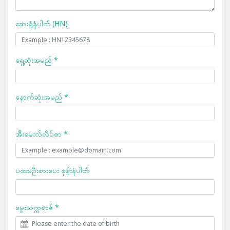
ဆေးရုံနံပါတ် (HN)
ရှေ့ဆုံးအမည် *
နောက်ဆုံးအမည် *
အီးမေးလ်လိပ်စာ *
ပထမဦးစားပေး ဖုန်းနံပါတ်
မွေးသက္ကရာဇ် *