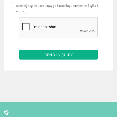
သက်ဆိုင်ရာကမ်းလှမ်းမှုနှင့်ဝန်ဆောင်မှုများကိုလက်ခံရရှိရန်
သဘောတူ
SEND INQUIRY