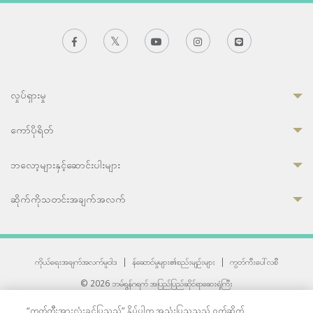
လှုပ်ရှားမှု
ကော်ပိုရိတ်
ဘလော့များနှင့်ဆောင်းပါးများ
ဆိုက်ကိုသတင်းအချက်အလက်
ကိုယ်ရေးအချက်အလက်မူဝါဒ
|
န်ဆောင်မှုများ၏စည်းမျဉ်းများ
|
ကွတ်ကီးပေါ်လစီ
© 2026 ဘမ်ရွန်ဂရက် အပြည်ပြည်ဆိုင်ရာဆေးရုံကြီး
တစ်ဦးကပူးတွဲကော်မရှင်အင်တာနေရှင်နယ် (JCI) အသိအမှတ်ပြုဆေးရုံ
“ကွတ်ကီးအားလုံးခွင့်ပြုသည်” နှိပ်ပါက အသုံးပြုသူသည် ဝက်ဆိုက်