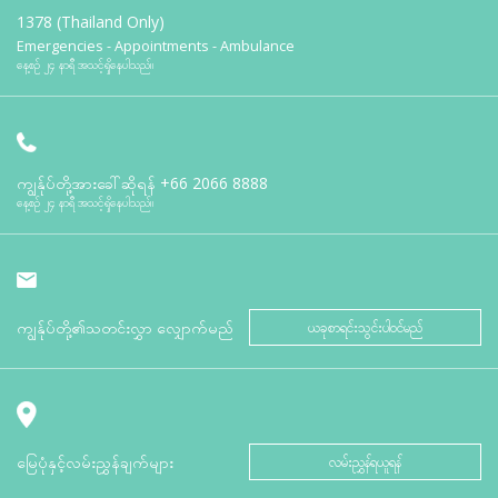
1378 (Thailand Only)
Emergencies - Appointments - Ambulance
နေ့စဉ် ၂၄ နာရီ အသင့်ရှိနေပါသည်။
ကျွန်ုပ်တို့အားခေါ်ဆိုရန်
+66 2066 8888
နေ့စဉ် ၂၄ နာရီ အသင့်ရှိနေပါသည်။
ကျွန်ုပ်တို့၏သတင်းလွှာ လျှောက်မည်
ယခုစာရင်းသွင်းပါဝင်မည်
မြေပုံနှင့်လမ်းညွှန်ချက်များ
လမ်းညွှန်ရယူရန်