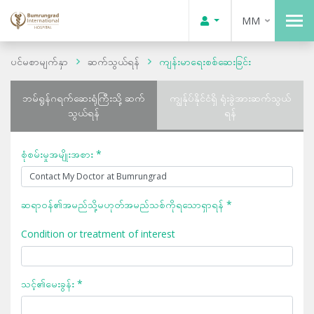
MM
ပင်မစာမျက်နှာ
ဆက်သွယ်ရန်
ကျန်းမာရေးစစ်ဆေးခြင်း
ဘမ်ရွန်ဂရက်ဆေးရုံကြီးသို့ ဆက်
ကျွန်ုပ်နိုင်ငံရှိ ရုံးခွဲအားဆက်သွယ်
သွယ်ရန်
ရန်
စုံစမ်းမှုအမျိုးအစား *
ဆရာဝန်၏အမည်သို့မဟုတ်အမည်သစ်ကိုရသောရှာရန် *
Condition or treatment of interest
သင့်၏မေးခွန်း *