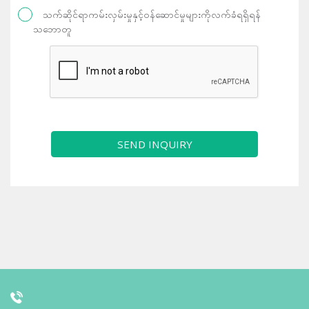
သက်ဆိုင်ရာကမ်းလှမ်းမှုနှင့်ဝန်ဆောင်မှုများကိုလက်ခံရရှိရန်
သဘောတူ
SEND INQUIRY