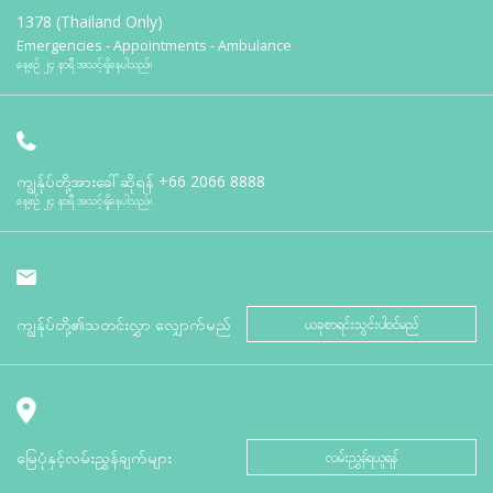
1378 (Thailand Only)
Emergencies - Appointments - Ambulance
နေ့စဉ် ၂၄ နာရီ အသင့်ရှိနေပါသည်။
ကျွန်ုပ်တို့အားခေါ်ဆိုရန်
+66 2066 8888
နေ့စဉ် ၂၄ နာရီ အသင့်ရှိနေပါသည်။
ကျွန်ုပ်တို့၏သတင်းလွှာ လျှောက်မည်
ယခုစာရင်းသွင်းပါဝင်မည်
မြေပုံနှင့်လမ်းညွှန်ချက်များ
လမ်းညွှန်ရယူရန်