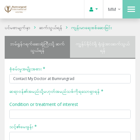
MM
ပင်မစာမျက်နှာ
ဆက်သွယ်ရန်
ကျန်းမာရေးစစ်ဆေးခြင်း
ဘမ်ရွန်ဂရက်ဆေးရုံကြီးသို့ ဆက်
ကျွန်ုပ်နိုင်ငံရှိ ရုံးခွဲအားဆက်သွယ်
သွယ်ရန်
ရန်
စုံစမ်းမှုအမျိုးအစား *
ဆရာဝန်၏အမည်သို့မဟုတ်အမည်သစ်ကိုရသောရှာရန် *
Condition or treatment of interest
သင့်၏မေးခွန်း *