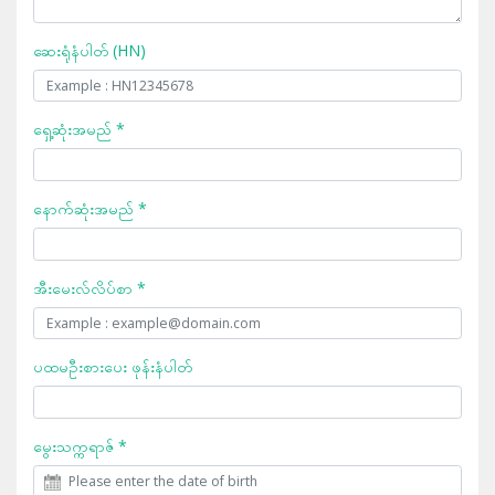
ဆေးရုံနံပါတ် (HN)
ရှေ့ဆုံးအမည် *
နောက်ဆုံးအမည် *
အီးမေးလ်လိပ်စာ *
ပထမဦးစားပေး ဖုန်းနံပါတ်
မွေးသက္ကရာဇ် *