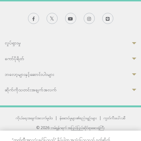
လှုပ်ရှားမှု
ကော်ပိုရိတ်
ဘလော့များနှင့်ဆောင်းပါးများ
ဆိုက်ကိုသတင်းအချက်အလက်
ကိုယ်ရေးအချက်အလက်မူဝါဒ
|
န်ဆောင်မှုများ၏စည်းမျဉ်းများ
|
ကွတ်ကီးပေါ်လစီ
© 2026 ဘမ်ရွန်ဂရက် အပြည်ပြည်ဆိုင်ရာဆေးရုံကြီး
တစ်ဦးကပူးတွဲကော်မရှင်အင်တာနေရှင်နယ် (JCI) အသိအမှတ်ပြုဆေးရုံ
“ကွတ်ကီးအားလုံးခွင့်ပြုသည်” နှိပ်ပါက အသုံးပြုသူသည် ဝက်ဆိုက်