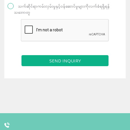
သက်ဆိုင်ရာကမ်းလှမ်းမှုနှင့်ဝန်ဆောင်မှုများကိုလက်ခံရရှိရန်
သဘောတူ
SEND INQUIRY