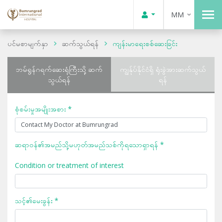
MM
ပင်မစာမျက်နှာ
ဆက်သွယ်ရန်
ကျန်းမာရေးစစ်ဆေးခြင်း
ဘမ်ရွန်ဂရက်ဆေးရုံကြီးသို့ ဆက်
ကျွန်ုပ်နိုင်ငံရှိ ရုံးခွဲအားဆက်သွယ်
သွယ်ရန်
ရန်
စုံစမ်းမှုအမျိုးအစား *
ဆရာဝန်၏အမည်သို့မဟုတ်အမည်သစ်ကိုရသောရှာရန် *
Condition or treatment of interest
သင့်၏မေးခွန်း *