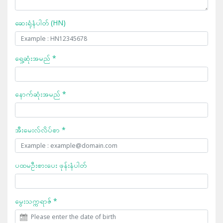
ဆေးရုံနံပါတ် (HN)
ရှေ့ဆုံးအမည် *
နောက်ဆုံးအမည် *
အီးမေးလ်လိပ်စာ *
ပထမဦးစားပေး ဖုန်းနံပါတ်
မွေးသက္ကရာဇ် *