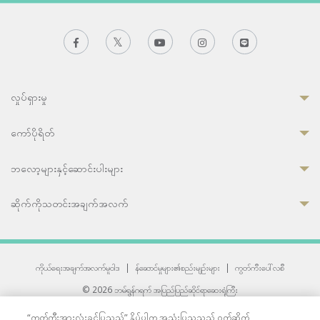
လှုပ်ရှားမှု
ကော်ပိုရိတ်
ဘလော့များနှင့်ဆောင်းပါးများ
ဆိုက်ကိုသတင်းအချက်အလက်
ကိုယ်ရေးအချက်အလက်မူဝါဒ
|
န်ဆောင်မှုများ၏စည်းမျဉ်းများ
|
ကွတ်ကီးပေါ်လစီ
© 2026 ဘမ်ရွန်ဂရက် အပြည်ပြည်ဆိုင်ရာဆေးရုံကြီး
တစ်ဦးကပူးတွဲကော်မရှင်အင်တာနေရှင်နယ် (JCI) အသိအမှတ်ပြုဆေးရုံ
“ကွတ်ကီးအားလုံးခွင့်ပြုသည်” နှိပ်ပါက အသုံးပြုသူသည် ဝက်ဆိုက်