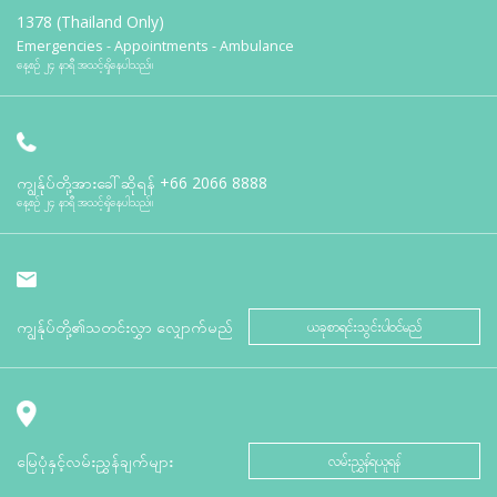
1378 (Thailand Only)
Emergencies - Appointments - Ambulance
နေ့စဉ် ၂၄ နာရီ အသင့်ရှိနေပါသည်။
ကျွန်ုပ်တို့အားခေါ်ဆိုရန်
+66 2066 8888
နေ့စဉ် ၂၄ နာရီ အသင့်ရှိနေပါသည်။
ကျွန်ုပ်တို့၏သတင်းလွှာ လျှောက်မည်
ယခုစာရင်းသွင်းပါဝင်မည်
မြေပုံနှင့်လမ်းညွှန်ချက်များ
လမ်းညွှန်ရယူရန်