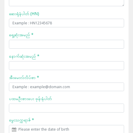
ဆေးရုံနံပါတ် (HN)
ရှေ့ဆုံးအမည် *
နောက်ဆုံးအမည် *
အီးမေးလ်လိပ်စာ *
ပထမဦးစားပေး ဖုန်းနံပါတ်
မွေးသက္ကရာဇ် *