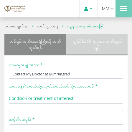
MM
ပင်မစာမျက်နှာ
ဆက်သွယ်ရန်
ကျန်းမာရေးစစ်ဆေးခြင်း
ဘမ်ရွန်ဂရက်ဆေးရုံကြီးသို့ ဆက်
ကျွန်ုပ်နိုင်ငံရှိ ရုံးခွဲအားဆက်သွယ်
သွယ်ရန်
ရန်
စုံစမ်းမှုအမျိုးအစား *
ဆရာဝန်၏အမည်သို့မဟုတ်အမည်သစ်ကိုရသောရှာရန် *
Condition or treatment of interest
သင့်၏မေးခွန်း *