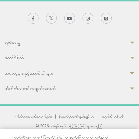
လှုပ်ရှားမှု
ကော်ပိုရိတ်
ဘလော့များနှင့်ဆောင်းပါးများ
ဆိုက်ကိုသတင်းအချက်အလက်
ကိုယ်ရေးအချက်အလက်မူဝါဒ
|
န်ဆောင်မှုများ၏စည်းမျဉ်းများ
|
ကွတ်ကီးပေါ်လစီ
© 2026 ဘမ်ရွန်ဂရက် အပြည်ပြည်ဆိုင်ရာဆေးရုံကြီး
တစ်ဦးကပူးတွဲကော်မရှင်အင်တာနေရှင်နယ် (JCI) အသိအမှတ်ပြုဆေးရုံ
“ကွတ်ကီးအားလုံးခွင့်ပြုသည်” နှိပ်ပါက အသုံးပြုသူသည် ဝက်ဆိုက်