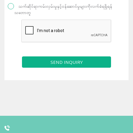
သက်ဆိုင်ရာကမ်းလှမ်းမှုနှင့်ဝန်ဆောင်မှုများကိုလက်ခံရရှိရန်
သဘောတူ
SEND INQUIRY