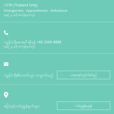
1378 (Thailand Only)
Emergencies - Appointments - Ambulance
နေ့စဉ် ၂၄ နာရီ အသင့်ရှိနေပါသည်။
ကျွန်ုပ်တို့အားခေါ်ဆိုရန်
+66 2066 8888
နေ့စဉ် ၂၄ နာရီ အသင့်ရှိနေပါသည်။
ကျွန်ုပ်တို့၏သတင်းလွှာ လျှောက်မည်
ယခုစာရင်းသွင်းပါဝင်မည်
မြေပုံနှင့်လမ်းညွှန်ချက်များ
လမ်းညွှန်ရယူရန်