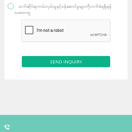
သက်ဆိုင်ရာကမ်းလှမ်းမှုနှင့်ဝန်ဆောင်မှုများကိုလက်ခံရရှိရန်
သဘောတူ
SEND INQUIRY