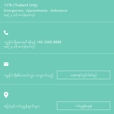
1378 (Thailand Only)
Emergencies - Appointments - Ambulance
နေ့စဉ် ၂၄ နာရီ အသင့်ရှိနေပါသည်။
ကျွန်ုပ်တို့အားခေါ်ဆိုရန်
+66 2066 8888
နေ့စဉ် ၂၄ နာရီ အသင့်ရှိနေပါသည်။
ကျွန်ုပ်တို့၏သတင်းလွှာ လျှောက်မည်
ယခုစာရင်းသွင်းပါဝင်မည်
မြေပုံနှင့်လမ်းညွှန်ချက်များ
လမ်းညွှန်ရယူရန်