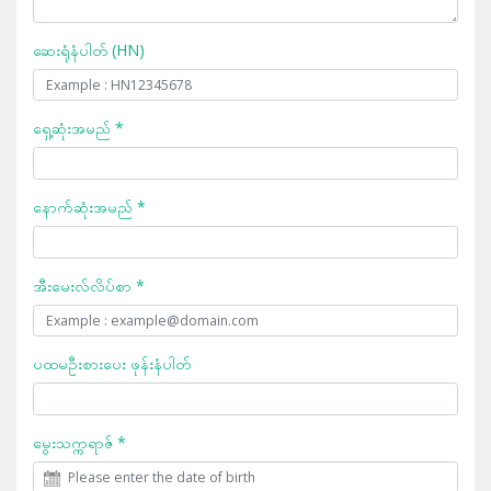
ဆေးရုံနံပါတ် (HN)
ရှေ့ဆုံးအမည် *
နောက်ဆုံးအမည် *
အီးမေးလ်လိပ်စာ *
ပထမဦးစားပေး ဖုန်းနံပါတ်
မွေးသက္ကရာဇ် *