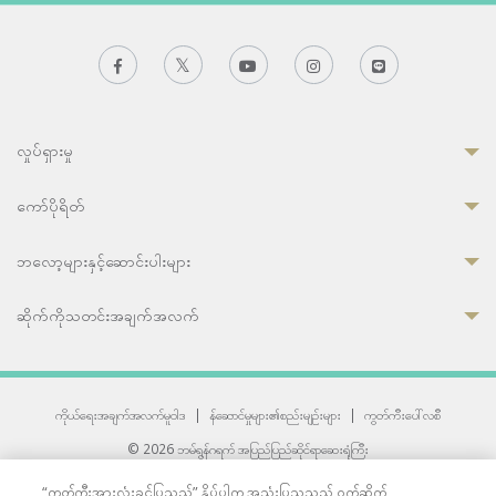
လှုပ်ရှားမှု
ကော်ပိုရိတ်
ဘလော့များနှင့်ဆောင်းပါးများ
ဆိုက်ကိုသတင်းအချက်အလက်
ကိုယ်ရေးအချက်အလက်မူဝါဒ
|
န်ဆောင်မှုများ၏စည်းမျဉ်းများ
|
ကွတ်ကီးပေါ်လစီ
© 2026 ဘမ်ရွန်ဂရက် အပြည်ပြည်ဆိုင်ရာဆေးရုံကြီး
တစ်ဦးကပူးတွဲကော်မရှင်အင်တာနေရှင်နယ် (JCI) အသိအမှတ်ပြုဆေးရုံ
“ကွတ်ကီးအားလုံးခွင့်ပြုသည်” နှိပ်ပါက အသုံးပြုသူသည် ဝက်ဆိုက်