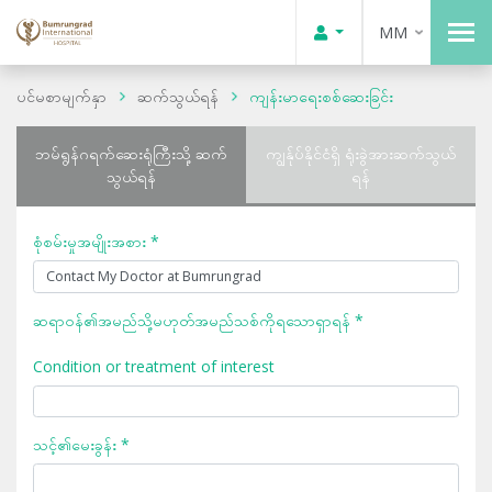
MM
ပင်မစာမျက်နှာ
ဆက်သွယ်ရန်
ကျန်းမာရေးစစ်ဆေးခြင်း
ဘမ်ရွန်ဂရက်ဆေးရုံကြီးသို့ ဆက်
ကျွန်ုပ်နိုင်ငံရှိ ရုံးခွဲအားဆက်သွယ်
သွယ်ရန်
ရန်
စုံစမ်းမှုအမျိုးအစား *
ဆရာဝန်၏အမည်သို့မဟုတ်အမည်သစ်ကိုရသောရှာရန် *
Condition or treatment of interest
သင့်၏မေးခွန်း *