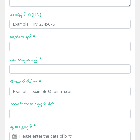
ဆေးရုံနံပါတ် (HN)
ရှေ့ဆုံးအမည် *
နောက်ဆုံးအမည် *
အီးမေးလ်လိပ်စာ *
ပထမဦးစားပေး ဖုန်းနံပါတ်
မွေးသက္ကရာဇ် *