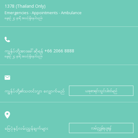
1378 (Thailand Only)
Emergencies - Appointments - Ambulance
နေ့စဉ် ၂၄ နာရီ အသင့်ရှိနေပါသည်။
ကျွန်ုပ်တို့အားခေါ်ဆိုရန်
+66 2066 8888
နေ့စဉ် ၂၄ နာရီ အသင့်ရှိနေပါသည်။
ကျွန်ုပ်တို့၏သတင်းလွှာ လျှောက်မည်
ယခုစာရင်းသွင်းပါဝင်မည်
မြေပုံနှင့်လမ်းညွှန်ချက်များ
လမ်းညွှန်ရယူရန်