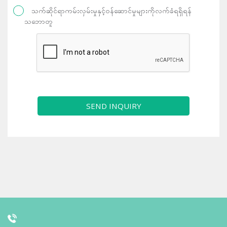
သက်ဆိုင်ရာကမ်းလှမ်းမှုနှင့်ဝန်ဆောင်မှုများကိုလက်ခံရရှိရန်
သဘောတူ
SEND INQUIRY