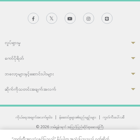
လှုပ်ရှားမှု
ကော်ပိုရိတ်
ဘလော့များနှင့်ဆောင်းပါးများ
ဆိုက်ကိုသတင်းအချက်အလက်
ကိုယ်ရေးအချက်အလက်မူဝါဒ
|
န်ဆောင်မှုများ၏စည်းမျဉ်းများ
|
ကွတ်ကီးပေါ်လစီ
© 2026 ဘမ်ရွန်ဂရက် အပြည်ပြည်ဆိုင်ရာဆေးရုံကြီး
တစ်ဦးကပူးတွဲကော်မရှင်အင်တာနေရှင်နယ် (JCI) အသိအမှတ်ပြုဆေးရုံ
“ကွတ်ကီးအားလုံးခွင့်ပြုသည်” နှိပ်ပါက အသုံးပြုသူသည် ဝက်ဆိုက်