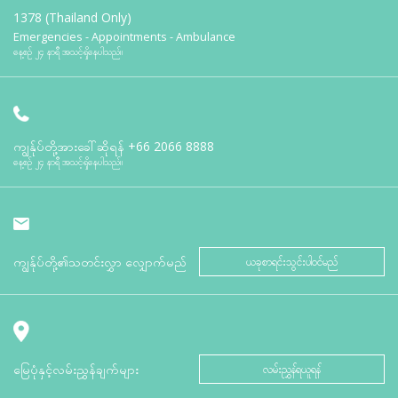
1378 (Thailand Only)
Emergencies - Appointments - Ambulance
နေ့စဉ် ၂၄ နာရီ အသင့်ရှိနေပါသည်။
ကျွန်ုပ်တို့အားခေါ်ဆိုရန်
+66 2066 8888
နေ့စဉ် ၂၄ နာရီ အသင့်ရှိနေပါသည်။
ကျွန်ုပ်တို့၏သတင်းလွှာ လျှောက်မည်
ယခုစာရင်းသွင်းပါဝင်မည်
မြေပုံနှင့်လမ်းညွှန်ချက်များ
လမ်းညွှန်ရယူရန်