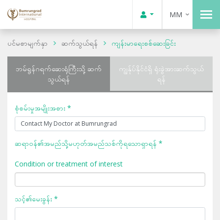
MM
ပင်မစာမျက်နှာ
ဆက်သွယ်ရန်
ကျန်းမာရေးစစ်ဆေးခြင်း
ဘမ်ရွန်ဂရက်ဆေးရုံကြီးသို့ ဆက်
ကျွန်ုပ်နိုင်ငံရှိ ရုံးခွဲအားဆက်သွယ်
သွယ်ရန်
ရန်
စုံစမ်းမှုအမျိုးအစား *
ဆရာဝန်၏အမည်သို့မဟုတ်အမည်သစ်ကိုရသောရှာရန် *
Condition or treatment of interest
သင့်၏မေးခွန်း *