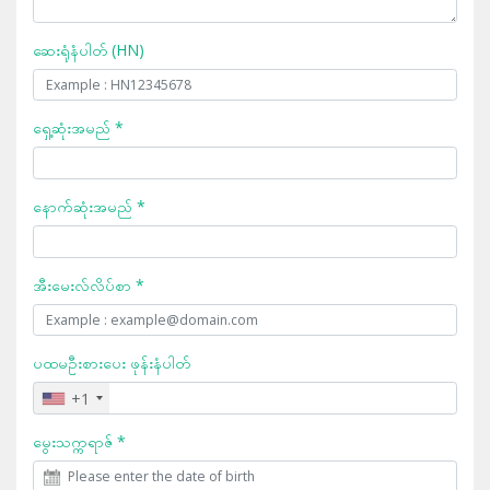
ဆေးရုံနံပါတ် (HN)
ရှေ့ဆုံးအမည် *
နောက်ဆုံးအမည် *
အီးမေးလ်လိပ်စာ *
ပထမဦးစားပေး ဖုန်းနံပါတ်
+1
မွေးသက္ကရာဇ် *