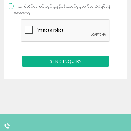
သက်ဆိုင်ရာကမ်းလှမ်းမှုနှင့်ဝန်ဆောင်မှုများကိုလက်ခံရရှိရန်
သဘောတူ
SEND INQUIRY