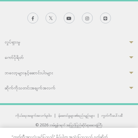
လှုပ်ရှားမှု
ကော်ပိုရိတ်
ဘလော့များနှင့်ဆောင်းပါးများ
ဆိုက်ကိုသတင်းအချက်အလက်
ကိုယ်ရေးအချက်အလက်မူဝါဒ
|
န်ဆောင်မှုများ၏စည်းမျဉ်းများ
|
ကွတ်ကီးပေါ်လစီ
© 2026 ဘမ်ရွန်ဂရက် အပြည်ပြည်ဆိုင်ရာဆေးရုံကြီး
တစ်ဦးကပူးတွဲကော်မရှင်အင်တာနေရှင်နယ် (JCI) အသိအမှတ်ပြုဆေးရုံ
“ကွတ်ကီးအားလုံးခွင့်ပြုသည်” နှိပ်ပါက အသုံးပြုသူသည် ဝက်ဆိုက်