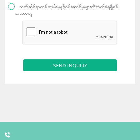
သက်ဆိုင်ရာကမ်းလှမ်းမှုနှင့်ဝန်ဆောင်မှုများကိုလက်ခံရရှိရန်
သဘောတူ
SEND INQUIRY