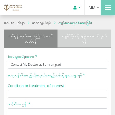
MM
ပင်မစာမျက်နှာ
ဆက်သွယ်ရန်
ကျန်းမာရေးစစ်ဆေးခြင်း
ဘမ်ရွန်ဂရက်ဆေးရုံကြီးသို့ ဆက်
ကျွန်ုပ်နိုင်ငံရှိ ရုံးခွဲအားဆက်သွယ်
သွယ်ရန်
ရန်
စုံစမ်းမှုအမျိုးအစား *
ဆရာဝန်၏အမည်သို့မဟုတ်အမည်သစ်ကိုရသောရှာရန် *
Condition or treatment of interest
သင့်၏မေးခွန်း *