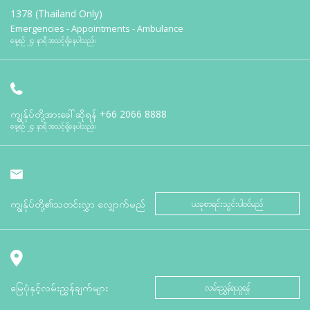
1378 (Thailand Only)
Emergencies - Appointments - Ambulance
နေ့စဉ် ၂၄ နာရီ အသင့်ရှိနေပါသည်။
ကျွန်ုပ်တို့အားခေါ်ဆိုရန်
+66 2066 8888
နေ့စဉ် ၂၄ နာရီ အသင့်ရှိနေပါသည်။
ကျွန်ုပ်တို့၏သတင်းလွှာ လျှောက်မည်
ယခုစာရင်းသွင်းပါဝင်မည်
မြေပုံနှင့်လမ်းညွှန်ချက်များ
လမ်းညွှန်ရယူရန်