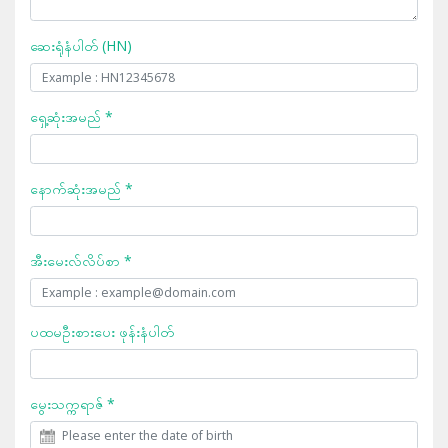
ဆေးရုံနံပါတ် (HN)
ရှေ့ဆုံးအမည် *
နောက်ဆုံးအမည် *
အီးမေးလ်လိပ်စာ *
ပထမဦးစားပေး ဖုန်းနံပါတ်
မွေးသက္ကရာဇ် *