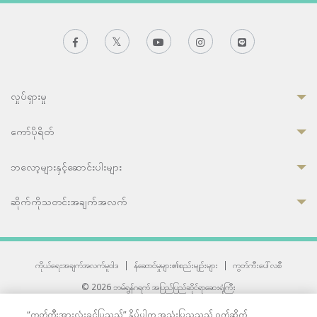
လှုပ်ရှားမှု
ကော်ပိုရိတ်
ဘလော့များနှင့်ဆောင်းပါးများ
ဆိုက်ကိုသတင်းအချက်အလက်
ကိုယ်ရေးအချက်အလက်မူဝါဒ
|
န်ဆောင်မှုများ၏စည်းမျဉ်းများ
|
ကွတ်ကီးပေါ်လစီ
© 2026 ဘမ်ရွန်ဂရက် အပြည်ပြည်ဆိုင်ရာဆေးရုံကြီး
တစ်ဦးကပူးတွဲကော်မရှင်အင်တာနေရှင်နယ် (JCI) အသိအမှတ်ပြုဆေးရုံ
“ကွတ်ကီးအားလုံးခွင့်ပြုသည်” နှိပ်ပါက အသုံးပြုသူသည် ဝက်ဆိုက်