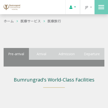
JP
ホーム
医療サービス
医療旅行
Pre-arrival
Arrival
Admission
Departure
Bumrungrad's World-Class Facilities