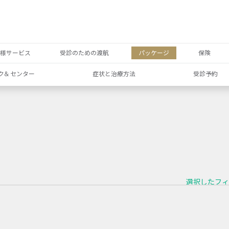
者様サービス
受診のための渡航
パッケージ
保険
ク& センター
症状と治療方法
受診予約
選択したフィ