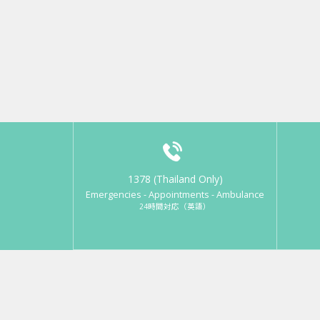
1378 (Thailand Only)
Emergencies - Appointments - Ambulance
24時間対応（英語）