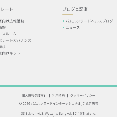
ポレート
ブログと記事
家向け広報活動
バムルンラードヘルスブログ
情報
ニュース
ースルーム
ポレートガバナンス
請求
家向けキット
個人情報保護方針
|
利用規約
|
クッキーポリシー
© 2026 バムルンラードインターナショナル
JCI認定病院
33 Sukhumvit 3, Wattana, Bangkok 10110 Thailand.