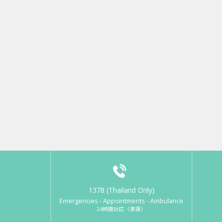
1378 (Thailand Only)
Emergencies - Appointments - Ambulance
24時間対応（英語）