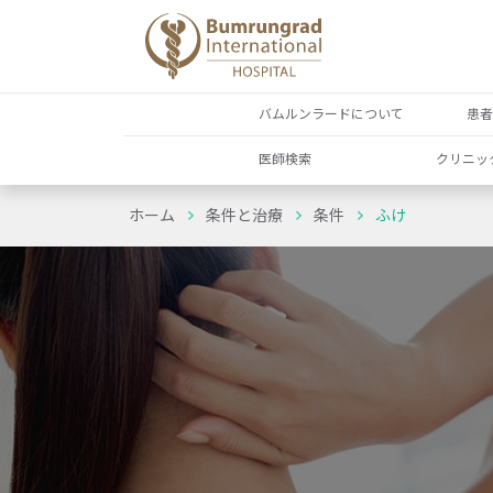
バムルンラードについて
患
医師検索
クリニッ
ホーム
条件と治療
条件
ふけ