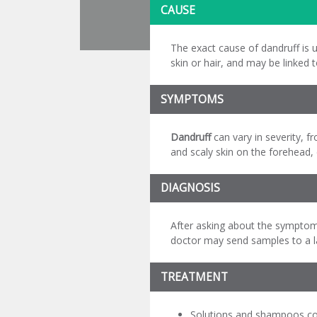
CAUSE
The exact cause of dandruff is 
skin or hair, and may be linked 
SYMPTOMS
Dandruff
can vary in severity, f
and scaly skin on the forehead,
DIAGNOSIS
After asking about the symptoms
doctor may send samples to a la
TREATMENT
Solutions and shampoos conta