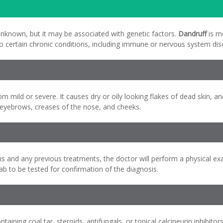
unknown, but it may be associated with genetic factors.
Dandruff
is m
to certain chronic conditions, including immune or nervous system dis
rom mild or severe. It causes dry or oily looking flakes of dead skin,
 eyebrows, creases of the nose, and cheeks.
 and any previous treatments, the doctor will perform a physical ex
b to be tested for confirmation of the diagnosis.
ining coal tar, steroids, antifungals, or topical calcineurin inhibitor