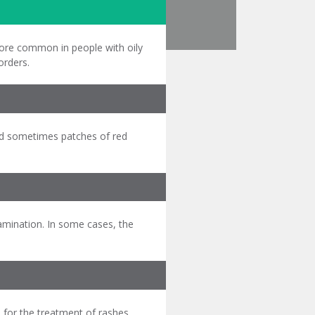
ore common in people with oily
orders.
 and sometimes patches of red
amination. In some cases, the
s for the treatment of rashes.