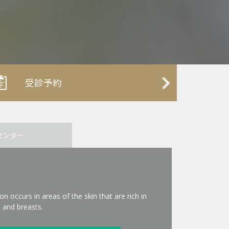
受診予約
センター
on occurs in areas of the skin that are rich in
 and breasts.