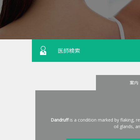
医師検索
案内
Dandruff
is a condition marked by flaking, re
oil glands, 