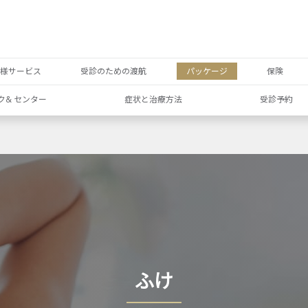
者様サービス
受診のための渡航
パッケージ
保険
ク& センター
症状と治療方法
受診予約
ふけ