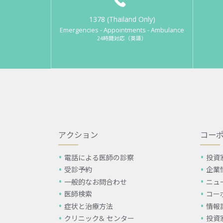
1378 (Thailand Only)
Emergencies - Appointments - Ambulance
24時間対応（英語）
アクション
コー
電話による医師の診察
投資
受診予約
企業
一般的なお問合わせ
ニュ
医師検索
コー
症状と治療方法
情報
クリニック& センター
投資