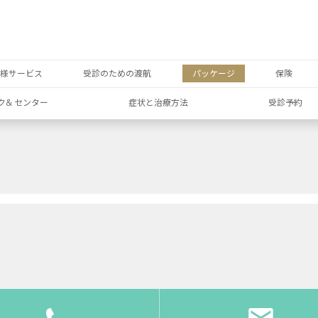
者様サービス
受診のための渡航
パッケージ
保険
ク& センター
症状と治療方法
受診予約