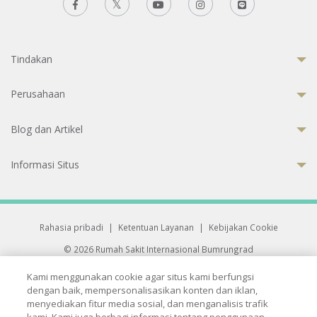
Tindakan
Perusahaan
Blog dan Artikel
Informasi Situs
Rahasia pribadi
|
Ketentuan Layanan
|
Kebijakan Cookie
© 2026 Rumah Sakit Internasional Bumrungrad
Rumah Sakit terakreditasi Joint Commission International (JCI)
Kami menggunakan cookie agar situs kami berfungsi
33 Sukhumvit 3, Wattana, Bangkok 10110 Thailand.
dengan baik, mempersonalisasikan konten dan iklan,
All rights reserved.
menyediakan fitur media sosial, dan menganalisis trafik