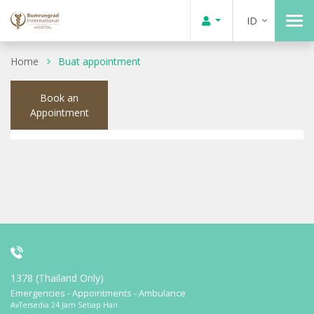
ID
Home
Buat appointment
Book an
Appointment
1378 (Thailand Only)
Emergencies - Appointments - Ambulance
AvTersedia 24 Jam Setiap Hari