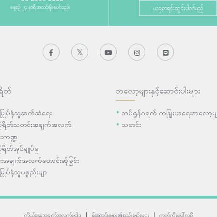
နေ့စဉ် ၂၄ နာရီ အသင့်ရှိနေပါသည်။
ယခုစာရင်းသွင်းပါဝင်မည်
ရိတ်
ဘလော့များနှင့်ဆောင်းပါးများ
ီးမြှုပ်နှံသူဆက်ဆံရေး
ဘမ်ရွန်ဂရက် ကနျြးမာရေးဘလော့မျ
ပိုရိတ်သတင်းအချက်အလက်
သတင်း
းကဏ္ဍ
ုရိတ်အုပ်ချုပ်မှု
းအချက်အလက်တောင်းဆိုခြင်း
းမြှုပ်နှံသူပစ္စည်းမျာ
ကိုယ်ရေးအချက်အလက်မူဝါဒ
|
န်ဆောင်မှုများ၏စည်းမျဉ်းများ
|
ကွတ်ကီးပေါ်လစီ