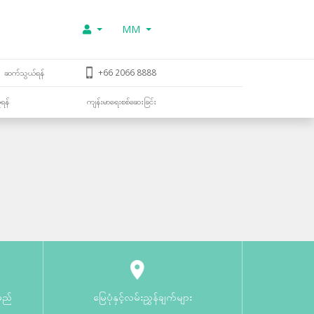
MM
ဆက်သွယ်ရန်
+66 2066 8888
ူရန်
ကျန်းမာရေးစစ်ဆေးခြင်း
မည်
မြေပုံနှင့်လမ်းညွှန်ချက်များ