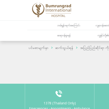
ဘမ်ရွန်ဂရက်အကြောင်း
လူနာဝန်ဆောင်
ဆရာဝန်ရှာရန်
ကျွန်ုပ်တို
ပင်မစာမျက်နှာ
ဆက်သွယ်ရန်
အပြည်ပြည်ဆိုင်ရာ ကို
1378 (Thailand Only)
Emergencies - Appointments - Ambulance