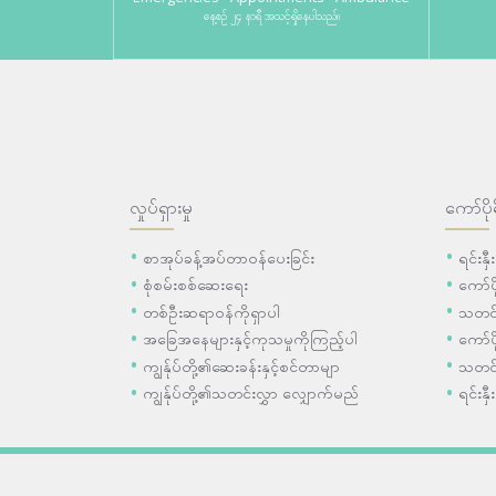
နေ့စဉ် ၂၄ နာရီ အသင့်ရှိနေပါသည်။
လှုပ်ရှားမှု
ကော်ပို
စာအုပ်ခန့်အပ်တာဝန်ပေးခြင်း
ရင်းနှ
စုံစမ်းစစ်ဆေးရေး
ကော်
တစ်ဦးဆရာဝန်ကိုရှာပါ
သတင်
အခြေအနေများနှင့်ကုသမှုကိုကြည့်ပါ
ကော်ပိ
ကျွန်ုပ်တို့၏ဆေးခန်းနှင့်စင်တာမျာ
သတင်
ကျွန်ုပ်တို့၏သတင်းလွှာ လျှောက်မည်
ရင်းနှီ