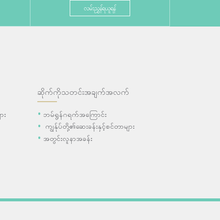
လမ်းညွှန်ရယူရန်
ဆိုက်ကိုသတင်းအချက်အလက်
ား
ဘမ်ရွန်ဂရက်အကြောင်း
ကျွန်ုပ်တို့၏ဆေးခန်းနှင့်စင်တာများ
အတွင်းလူနာအခန်း