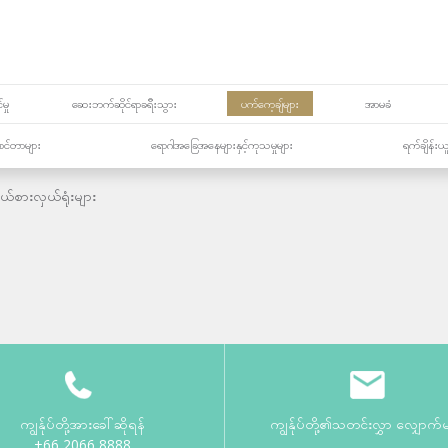
မှု
ဆေးဘက်ဆိုင်ရာခရီးသွား
ပက်ကေ့ချ်များ
အာမခံ
့၏စင်တာများ
ရောဂါအခြေအနေများနှင့်ကုသမှုများ
ရက်ချိန်းယ
ယ်စားလှယ်ရုံးများ
ကျွန်ုပ်တို့အားခေါ်ဆိုရန်
ကျွန်ုပ်တို့၏သတင်းလွှာ လျှောက်
+66 2066 8888