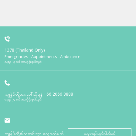
1378 (Thailand Only)
Emergencies - Appointments - Ambulance
နေ့စဉ် ၂၄ နာရီ အသင့်ရှိနေပါသည်။
ကျွန်ုပ်တို့အားခေါ်ဆိုရန်
+66 2066 8888
နေ့စဉ် ၂၄ နာရီ အသင့်ရှိနေပါသည်။
ကျွန်ုပ်တို့၏သတင်းလွှာ လျှောက်မည်
ယခုစာရင်းသွင်းပါဝင်မည်