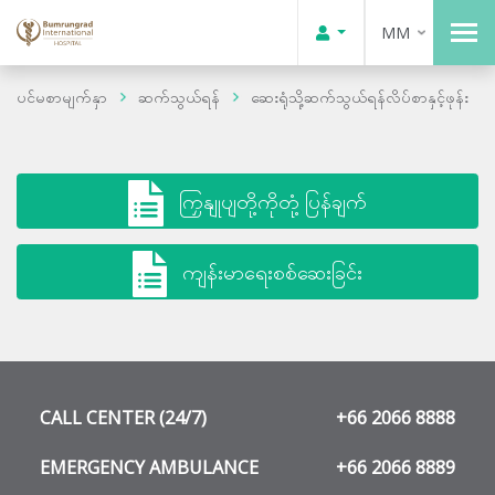
MM
ပင်မစာမျက်နှာ
ဆက်သွယ်ရန်
ဆေးရုံသို့ဆက်သွယ်ရန်လိပ်စာနှင့်ဖုန်း
ကြှနျုပျတို့ကိုတုံ့ပြန်ချက်
ကျန်းမာရေးစစ်ဆေးခြင်း
CALL CENTER (24/7)
+66 2066 8888
EMERGENCY AMBULANCE
+66 2066 8889