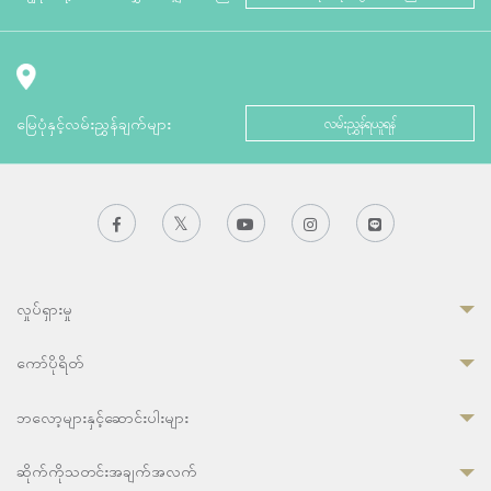
မြေပုံနှင့်လမ်းညွှန်ချက်များ
လမ်းညွှန်ရယူရန်
လှုပ်ရှားမှု
ကော်ပိုရိတ်
ဘလော့များနှင့်ဆောင်းပါးများ
ဆိုက်ကိုသတင်းအချက်အလက်