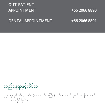
OUT-PATIENT
APPOINTMENT
+66 2066 8890
DENTAL APPOINTMENT
+66 2066 8891
တည်နေရာနှင့်လိပ်စာ
၃၃၊ ဆူကွန်ဗစ် ၃ လမ်း (နာနာလမ်းမကြီး)၊ ဝပ်ထနာရပ်ကွက်၊ ဘန်ကောက်
၁၀၁၁၀၊ ထိုင်းနိုင်ငံ။