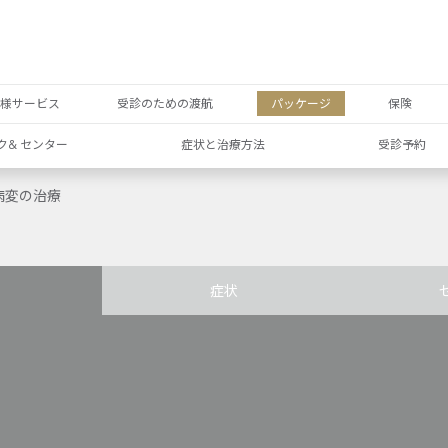
者様サービス
受診のための渡航
パッケージ
保険
ク& センター
症状と治療方法
受診予約
病変の治療
症状