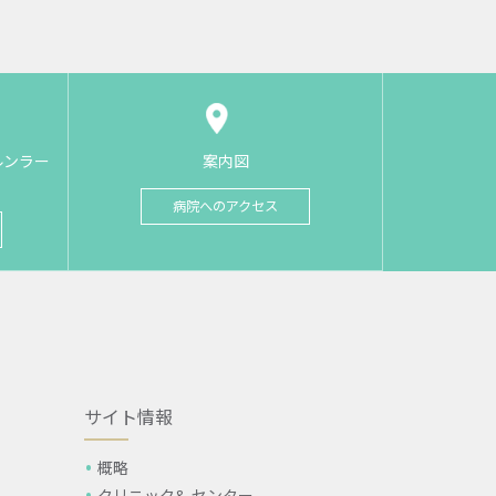
ルンラー
案内図
病院へのアクセス
サイト情報
概略
クリニック& センター