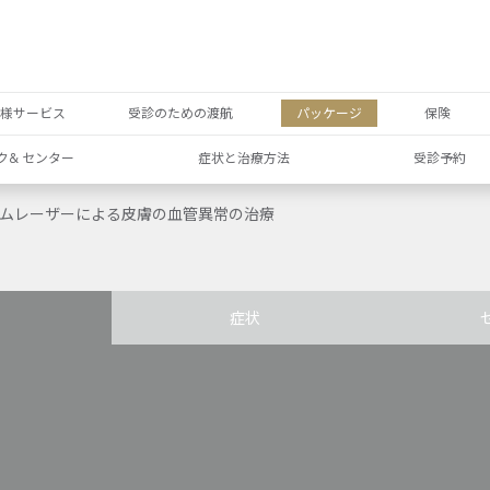
者様サービス
受診のための渡航
パッケージ
保険
ク& センター
症状と治療方法
受診予約
ームレーザーによる皮膚の血管異常の治療
症状