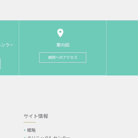
ルンラー
案内図
病院へのアクセス
サイト情報
概略
クリニック& センター