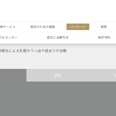
者様サービス
受診のための渡航
パッケージ
保険
ク& センター
症状と治療方法
受診予約
波療法による乳管のうっ血や詰まりの治療
症状