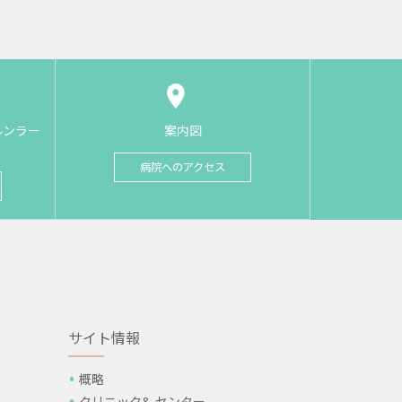
ルンラー
案内図
病院へのアクセス
サイト情報
概略
クリニック& センター