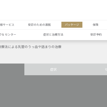
者様サービス
受診のための渡航
パッケージ
保険
ク& センター
症状と治療方法
受診予約
波療法による乳管のうっ血や詰まりの治療
症状