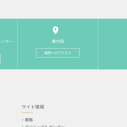
ルンラー
案内図
病院へのアクセス
サイト情報
概略
クリニック& センター