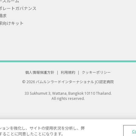
ースルーム
ポレートガバナンス
請求
家向けキット
個人情報保護方針
|
利用規約
|
クッキーポリシー
© 2026 バムルンラードインターナショナル
JCI認定病院
33 Sukhumvit 3, Wattana, Bangkok 10110 Thailand.
All rights reserved.
ゲーションを強化し、サイトの使用状況を分析し、弊
C
保存することに同意したことになります。