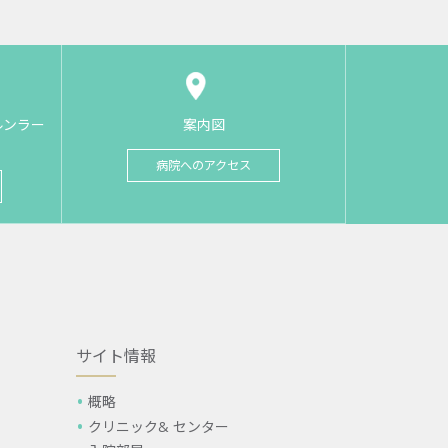
ルンラー
案内図
病院へのアクセス
サイト情報
概略
クリニック& センター