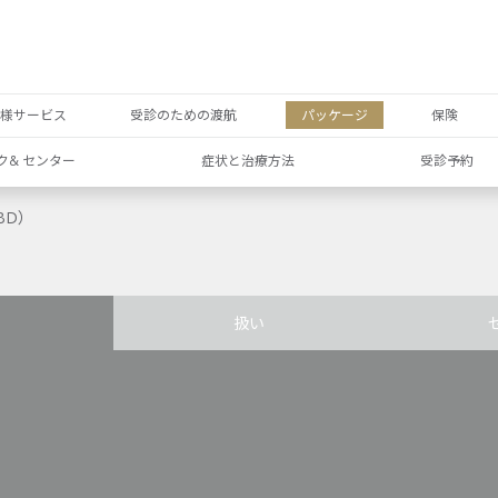
者様サービス
受診のための渡航
パッケージ
保険
ク& センター
症状と治療方法
受診予約
BD）
扱い