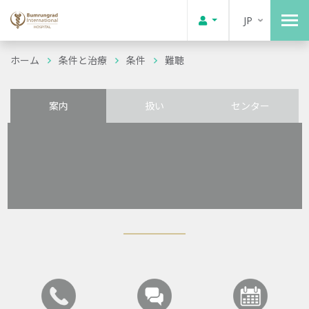
JP
ホーム
条件と治療
条件
難聴
案内
扱い
センター