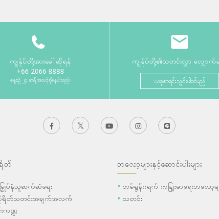
ကျွန်ုပ်တို့အားခေါ်ဆိုရန်
ကျွန်ုပ်တို့၏သတင်းလွှာ လျှောက်
+66 2066 8888
နေ့စဉ် ၂၄ နာရီ အသင့်ရှိနေပါသည်။
ယခုစာရင်းသွင်းပါဝင်မည်
ရိတ်
ဘလော့များနှင့်ဆောင်းပါးများ
ီးမြှုပ်နှံသူဆက်ဆံရေး
ဘမ်ရွန်ဂရက် ကနျြးမာရေးဘလော့မျ
ပိုရိတ်သတင်းအချက်အလက်
သတင်း
းကဏ္ဍ