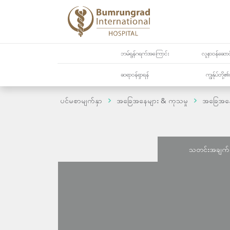
ဘမ်ရွန်ဂရက်အကြောင်း
လူနာဝန်ဆောင်
ဆရာဝန်ရှာရန်
ကျွန်ုပ်တို
ပင်မစာမျက်နှာ
အခြေအနေများ & ကုသမှု
အခြေအန
သတင်းအချက