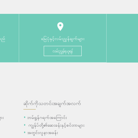
မည်
မြေပုံနှင့်လမ်းညွှန်ချက်များ
လမ်းညွှန်ရယူရန်
ဆိုက်ကိုသတင်းအချက်အလက်
ား
ဘမ်ရွန်ဂရက်အကြောင်း
ကျွန်ုပ်တို့၏ဆေးခန်းနှင့်စင်တာများ
အတွင်းလူနာအခန်း