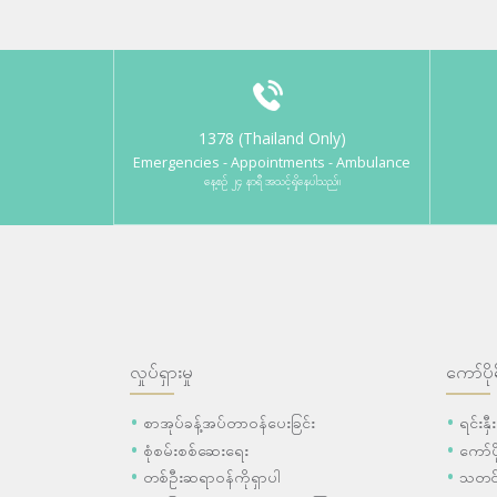
1378 (Thailand Only)
Emergencies - Appointments - Ambulance
နေ့စဉ် ၂၄ နာရီ အသင့်ရှိနေပါသည်။
လှုပ်ရှားမှု
ကော်ပို
စာအုပ်ခန့်အပ်တာဝန်ပေးခြင်း
ရင်းနှ
စုံစမ်းစစ်ဆေးရေး
ကော်
တစ်ဦးဆရာဝန်ကိုရှာပါ
သတင်