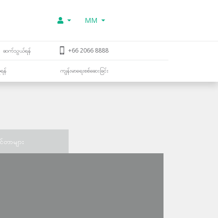
MM
ဆက်သွယ်ရန်
+66 2066 8888
ူရန်
ကျန်းမာရေးစစ်ဆေးခြင်း
င်တာများ