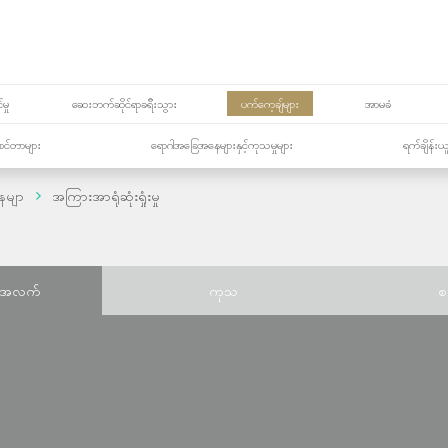
မှု
ဆေးဘက်ဆိုင်ရာခရီးသွား
ပက်ကေ့ချ်များ
အာမခံ
့၏စင်တာများ
ရောဂါအခြေအနေများနှင့်ကုသမှုများ
ရက်ချိန်းယ
ေမျာ
အကြားအာရုံဆုံးရှုံးမှု
်အလက်
ကုသ
စ