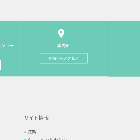
ルンラー
案内図
病院へのアクセス
サイト情報
概略
クリニック& センター