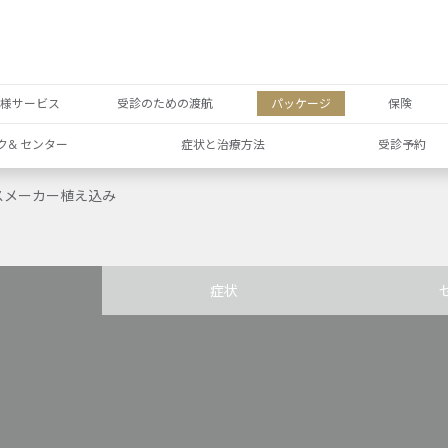
者様サービス
受診のための渡航
パッケージ
保険
ク& センター
症状と治療方法
受診予約
スメーカー植え込み
症状