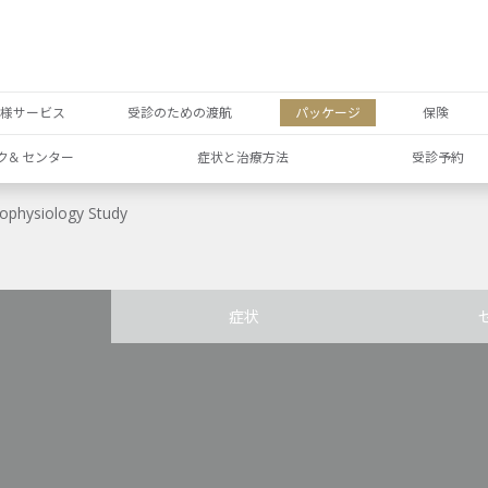
者様サービス
受診のための渡航
パッケージ
保険
ク& センター
症状と治療方法
受診予約
rophysiology Study
症状