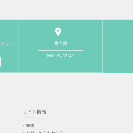
ルンラー
案内図
病院へのアクセス
サイト情報
概略
クリニック& センター