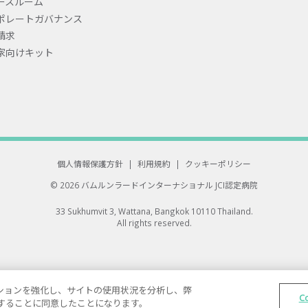
ースルーム
ポレートガバナンス
請求
家向けキット
個人情報保護方針
|
利用規約
|
クッキーポリシー
© 2026 バムルンラードインターナショナル
JCI認定病院
33 Sukhumvit 3, Wattana, Bangkok 10110 Thailand.
All rights reserved.
ゲーションを強化し、サイトの使用状況を分析し、弊
C
保存することに同意したことになります。