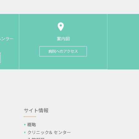
ルンラー
案内図
病院へのアクセス
サイト情報
概略
クリニック& センター