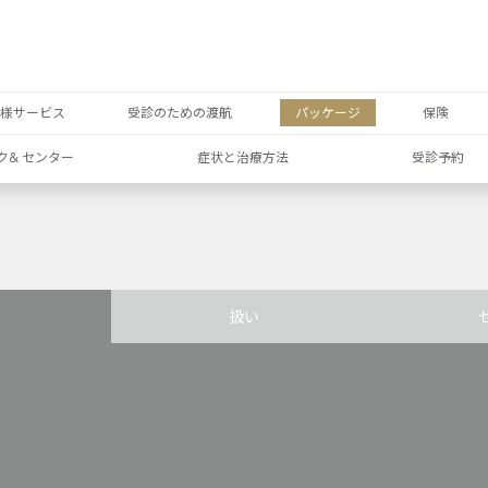
者様サービス
受診のための渡航
パッケージ
保険
ク& センター
症状と治療方法
受診予約
扱い