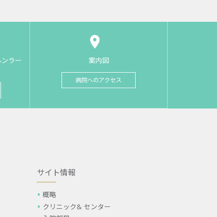
ルンラー
案内図
病院へのアクセス
サイト情報
概略
クリニック& センター