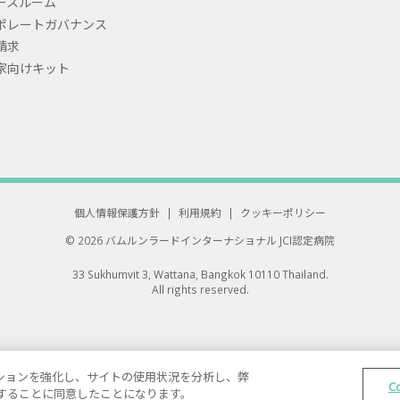
ースルーム
ポレートガバナンス
請求
家向けキット
個人情報保護方針
|
利用規約
|
クッキーポリシー
© 2026 バムルンラードインターナショナル
JCI認定病院
33 Sukhumvit 3, Wattana, Bangkok 10110 Thailand.
All rights reserved.
ゲーションを強化し、サイトの使用状況を分析し、弊
C
保存することに同意したことになります。