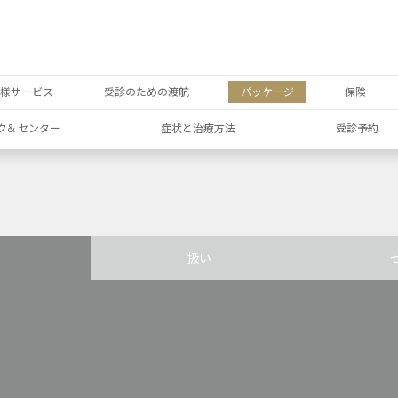
者様サービス
受診のための渡航
パッケージ
保険
ク& センター
症状と治療方法
受診予約
扱い