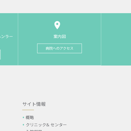
ルンラー
案内図
病院へのアクセス
サイト情報
概略
クリニック& センター