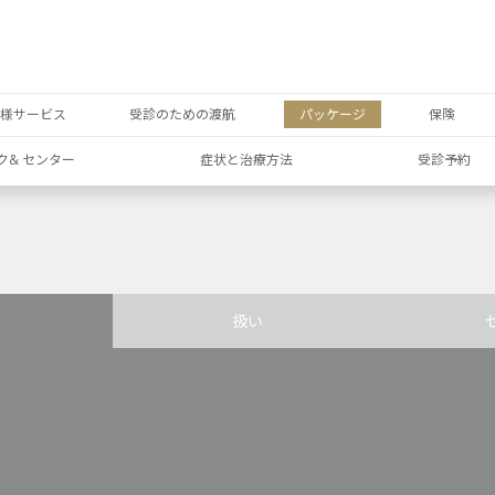
者様サービス
受診のための渡航
パッケージ
保険
ク& センター
症状と治療方法
受診予約
扱い