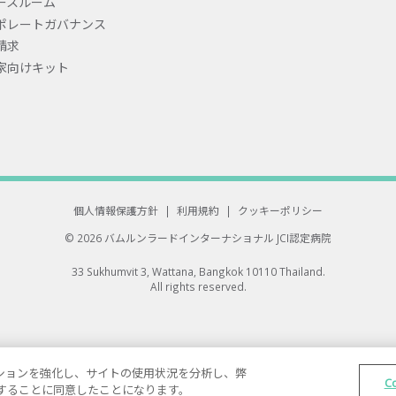
ースルーム
ポレートガバナンス
請求
家向けキット
個人情報保護方針
|
利用規約
|
クッキーポリシー
© 2026 バムルンラードインターナショナル
JCI認定病院
33 Sukhumvit 3, Wattana, Bangkok 10110 Thailand.
All rights reserved.
ゲーションを強化し、サイトの使用状況を分析し、弊
C
保存することに同意したことになります。