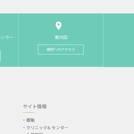
ルンラー
案内図
病院へのアクセス
サイト情報
概略
クリニック& センター