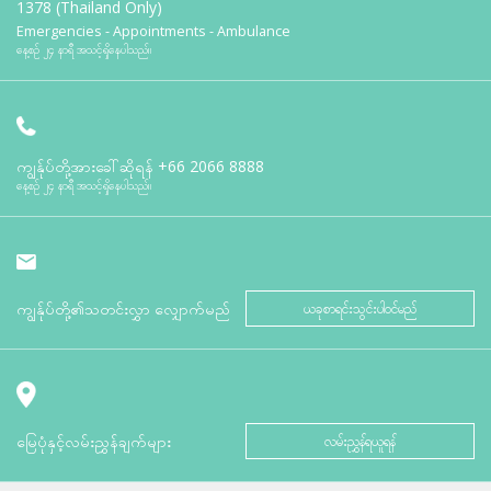
1378 (Thailand Only)
Emergencies - Appointments - Ambulance
နေ့စဉ် ၂၄ နာရီ အသင့်ရှိနေပါသည်။
ကျွန်ုပ်တို့အားခေါ်ဆိုရန်
+66 2066 8888
နေ့စဉ် ၂၄ နာရီ အသင့်ရှိနေပါသည်။
ကျွန်ုပ်တို့၏သတင်းလွှာ လျှောက်မည်
ယခုစာရင်းသွင်းပါဝင်မည်
မြေပုံနှင့်လမ်းညွှန်ချက်များ
လမ်းညွှန်ရယူရန်