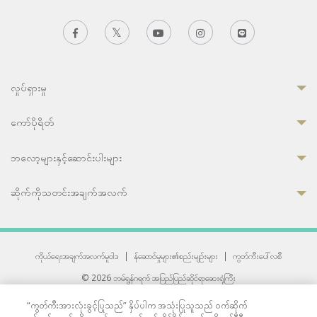
လှုပ်ရှားမှု
ကော်ပိုရိတ်
ဘလော့များနှင့်ဆောင်းပါးများ
ဆိုက်ကိုသတင်းအချက်အလက်
ကိုယ်ရေးအချက်အလက်မူဝါဒ
|
န်ဆောင်မှုများ၏စည်းမျဉ်းများ
|
ကွတ်ကီးပေါ်လစီ
© 2026 ဘမ်ရွန်ဂရက် အပြည်ပြည်ဆိုင်ရာဆေးရုံကြီး
တစ်ဦးကပူးတွဲကော်မရှင်အင်တာနေရှင်နယ် (JCI) အသိအမှတ်ပြုဆေးရုံ
“ကွတ်ကီးအားလုံးခွင့်ပြုသည်” နှိပ်ပါက အသုံးပြုသူသည် ဝက်ဆိုက်
33 Sukhumvit 3, Wattana, Bangkok 10110 Thailand.