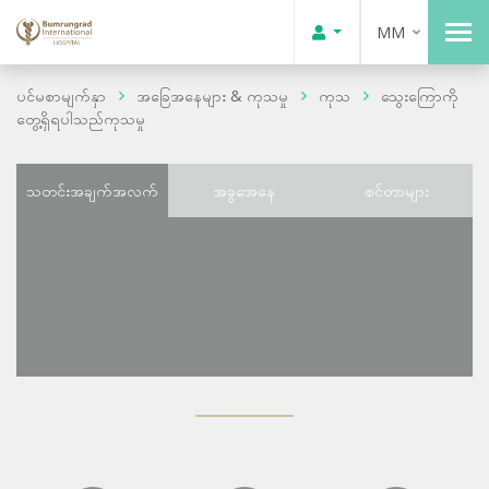
MM
ပင်မစာမျက်နှာ
အခြေအနေများ & ကုသမှု
ကုသ
သွေးကြောကို
တွေ့ရှိရပါသည်ကုသမှု
သတင်းအချက်အလက်
အခွအေနေ
စင်တာများ